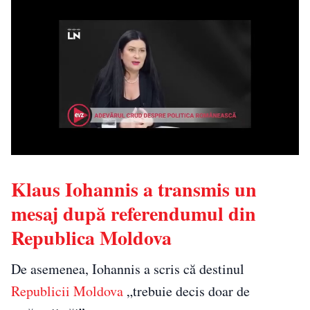
Klaus Iohannis a transmis un
mesaj după referendumul din
Republica Moldova
De asemenea, Iohannis a scris că destinul
Republicii Moldova
„trebuie decis doar de