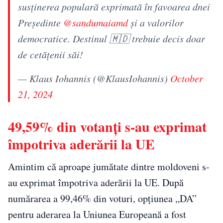
susținerea populară exprimată în favoarea dnei
Președinte
@sandumaiamd
şi a valorilor
democratice. Destinul 🇲🇩 trebuie decis doar
de cetățenii săi!
— Klaus Iohannis (@KlausIohannis)
October
21, 2024
49,59% din votanți s-au exprimat
împotriva aderării la UE
Amintim că aproape jumătate dintre moldoveni s-
au exprimat împotriva aderării la UE. După
numărarea a 99,46% din voturi, opțiunea „DA”
pentru aderarea la Uniunea Europeană a fost