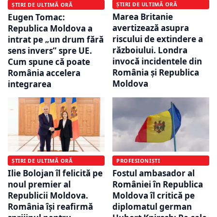
ȘTIRI DE ULTIMĂ ORĂ
ȘTIRI DE ULTIMĂ ORĂ
Marea Britanie
Eugen Tomac:
avertizează asupra
Republica Moldova a
riscului de extindere a
intrat pe „un drum fără
războiului. Londra
sens invers” spre UE.
invocă incidentele din
Cum spune că poate
România și Republica
România accelera
Moldova
integrarea
ȘTIRI DE ULTIMĂ ORĂ
PROFESIONIȘTI
Ilie Bolojan îl felicită pe
Fostul ambasador al
noul premier al
României în Republica
Republicii Moldova.
Moldova îl critică pe
România își reafirmă
diplomatul german