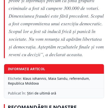
probe şi informaţii precum că ţinta grupării
criminale a fost să cumpere 300.000 de voturi.
Dimensiunea fraudei este fără precedent. Scopul
a fost compromiterea unui exerciţiu democratic.
Scopul lor a fost să inducă frică şi panică în
societate. Nu vom renunţa să apărăm libertatea
şi democraţia. Aşteptăm rezultatele finale şi vom
reveni cu decizii”, a declarat aceasta.
INFORMAȚII ARTICOL
Etichete:
klaus iohannis
,
Maia Sandu
,
referendum
,
Republica Moldova
Publicat în:
Știri de ultimă oră
RECOMANDĂRILE NOASTRE