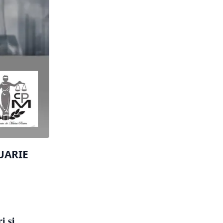
UARIE
i și