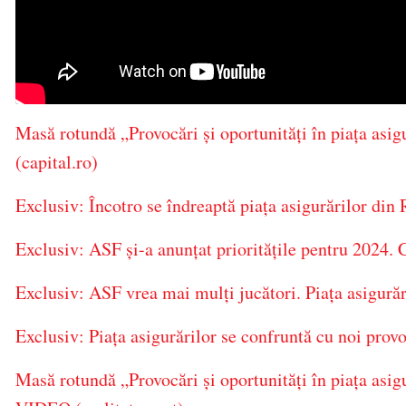
Masă rotundă „Provocări și oportunități în piața asig
(capital.ro)
Exclusiv: Încotro se îndreaptă piața asigurărilor di
Exclusiv: ASF și-a anunțat prioritățile pentru 2024. C
Exclusiv: ASF vrea mai mulți jucători. Piața asigurări
Exclusiv: Piața asigurărilor se confruntă cu noi prov
Masă rotundă „Provocări și oportunități în piața asig