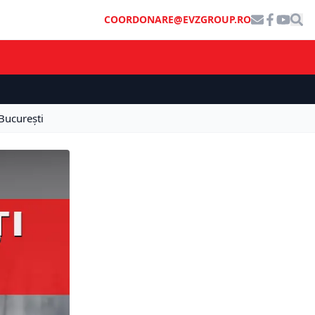
COORDONARE@EVZGROUP.RO
 București