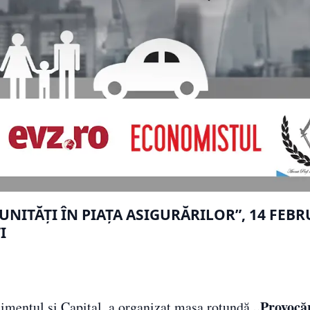
ITĂȚI ÎN PIAȚA ASIGURĂRILOR”, 14 FEBR
I
„Provocăr
imentul și Capital, a organizat masa rotundă