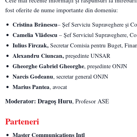
Cele mai recente informații și răspunsuri la întrebăril
fost oferite de nume importante din domeniu:
Cristina Brănescu
– Șef Serviciu Supraveghere şi C
Camelia Vlădescu
– Șef Serviciul Supraveghere, Con
Iulius Firczak
,
Secretar Comisia pentru Buget, Fina
Alexandru Ciuncan,
președinte UNSAR
Gheorghe Gabriel Gheorghe
, președinte ONJN
Narcis Godeanu
, secretar general ONJN
Marius Pantea
, avocat
Moderator:
Dragoș Huru
, Profesor ASE
Parteneri
Master Communications Intl