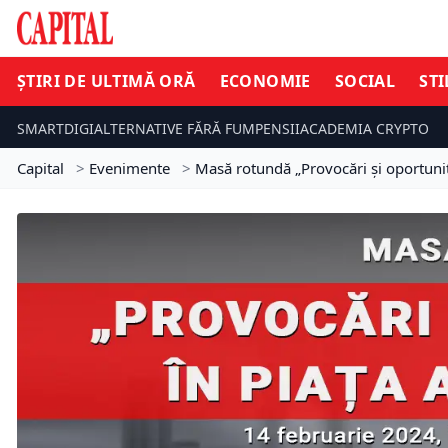
ȘTIRI DE ULTIMĂ ORĂ
ECONOMIE
SOCIAL
STI
SMARTDIGI
ALTERNATIVE FĂRĂ FUM
PENSII
ACADEMIA CRYPTO
Capital
>
Evenimente
>
Masă rotundă „Provocări și oportunită