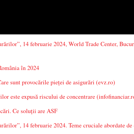
urărilor”, 14 februarie 2024, World Trade Center, Bucur
n România în 2024
are sunt provocările pieței de asigurări (evz.ro)
lor este expusă riscului de concentrare (infofinanciar.r
ocări. Ce soluții are ASF
urărilor”, 14 februarie 2024. Teme cruciale abordate de 