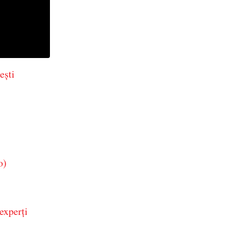
ești
o)
experți