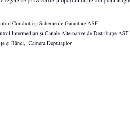
e legate de provocările și oportunitățile din piața asigu
ontrol Conduită și Scheme de Garantare ASF
trol Intermediari și Canale Alternative de Distribuție ASF
nțe și Bănci, Camera Deputaților