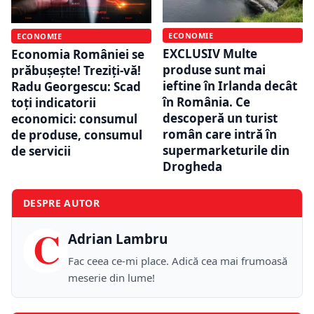
ECONOMIE
ECONOMIE
EXCLUSIV Multe
Economia României se
produse sunt mai
prăbușește! Treziți-vă!
ieftine în Irlanda decât
Radu Georgescu: Scad
în România. Ce
toți indicatorii
descoperă un turist
economici: consumul
român care intră în
de produse, consumul
supermarketurile din
de servicii
Drogheda
DESPRE AUTOR
C
Adrian Lambru
Fac ceea ce-mi place. Adică cea mai frumoasă
meserie din lume!