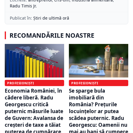
Radu Timis Jr.
Publicat în:
Știri de ultimă oră
RECOMANDĂRILE NOASTRE
PROFESIONIȘTI
PROFESIONIȘTI
Economia României, în
Se sparge bula
cădere liberă. Radu
imobiliară din
Georgescu critică
România? Prețurile
puternic măsurile luate
locuințelor ar putea
de Guvern: Avalansa de
scădea puternic. Radu
creșteri de taxe a tăiat
Georgescu: Oamenii nu
puterea de cumpărare
mai au bani să cumpere