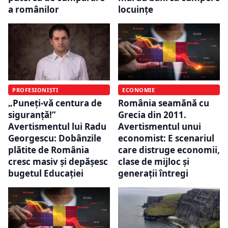
a românilor
locuințe
PROFESIONIȘTI
ECONOMIE
„Puneți-vă centura de
România seamănă cu
siguranță!”
Grecia din 2011.
Avertismentul lui Radu
Avertismentul unui
Georgescu: Dobânzile
economist: E scenariul
plătite de România
care distruge economii,
cresc masiv și depășesc
clase de mijloc și
bugetul Educației
generații întregi