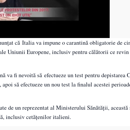
nunțat că Italia va impune o carantină obligatorie de cin
ale Uniunii Europene, inclusiv pentru călătorii ce revin 
nă va fi nevoită să efectueze un test pentru depistare
e, apoi să efectueze un nou test la finalul acestei perioa
cute de un reprezentat al Ministerului Sănătății, aceast
, inclusiv cetăţenilor italieni.