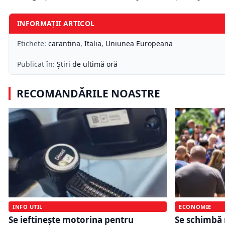
INFORMAȚII ARTICOL
Etichete:
carantina
,
Italia
,
Uniunea Europeana
Publicat în:
Știri de ultimă oră
RECOMANDĂRILE NOASTRE
INFO UTIL
ECONOMIE
Se ieftinește motorina pentru
Se schimbă 