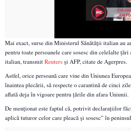
Mai exact, surse din Ministerul Sănătății italian au a
pentru toate persoanele care sosesc din celelalte ţări 
italian, transmit
Reuters
şi AFP, citate de Agerpres.
Astfel, orice persoană care vine din Uniunea Europea
înaintea plecării, să respecte o carantină de cinci zil
aflată deja în vigoare pentru ţările din afara Uniunii.
De menționat este faptul că, potrivit declarațiilor fă
aplică tuturor celor care pleacă şi sosesc” în peninsulă