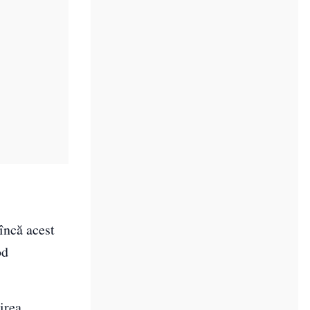
 încă acest
od
irea