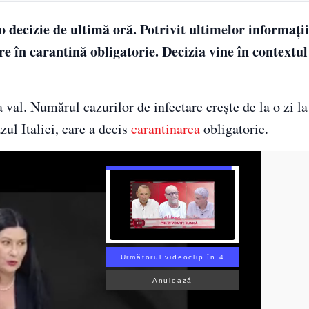
o decizie de ultimă oră. Potrivit ultimelor informații,
re în carantină obligatorie. Decizia vine în contextul
val. Numărul cazurilor de infectare crește de la o zi la a
zul Italiei, care a decis
carantinarea
obligatorie.
Următorul videoclip în 3
Anulează