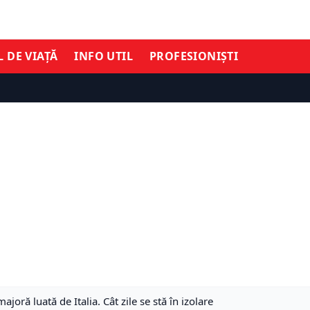
L DE VIAȚĂ
INFO UTIL
PROFESIONIȘTI
ajoră luată de Italia. Cât zile se stă în izolare