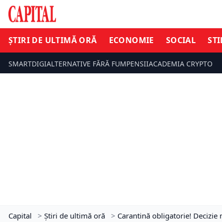
ȘTIRI DE ULTIMĂ ORĂ
ECONOMIE
SOCIAL
STI
SMARTDIGI
ALTERNATIVE FĂRĂ FUM
PENSII
ACADEMIA CRYPTO
Capital
>
Știri de ultimă oră
>
Carantină obligatorie! Decizie m