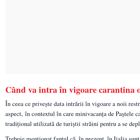
Când va intra în vigoare carantina o
În ceea ce privește data intrării în vigoare a noii restr
aspect, în contextul în care minivacanţa de Paştele ca
tradiţional utilizată de turiştii străini pentru a se dep
Trebuie menționat faptul că, în prezent, în Iialia sunt