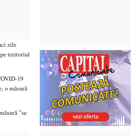
ci zile
pe teritoriul
a COVID-19
de, o măsură
ă măsură ”se