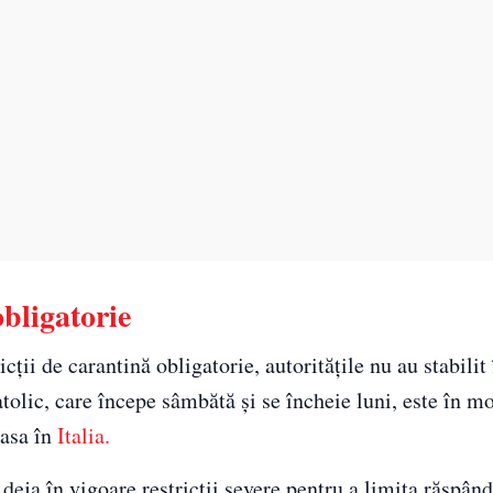
bligatorie
icții de carantină obligatorie, autoritățile nu au stabilit
tolic, care începe sâmbătă şi se încheie luni, este în m
lasa în
Italia.
 deja în vigoare restricţii severe pentru a limita răspând