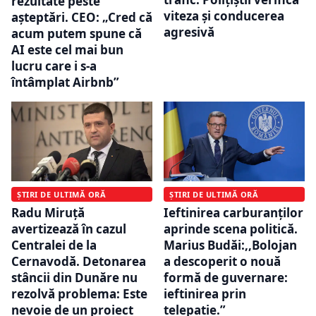
rezultate peste
viteza și conducerea
așteptări. CEO: „Cred că
agresivă
acum putem spune că
AI este cel mai bun
lucru care i s-a
întâmplat Airbnb”
ȘTIRI DE ULTIMĂ ORĂ
ȘTIRI DE ULTIMĂ ORĂ
Ieftinirea carburanților
Radu Miruță
aprinde scena politică.
avertizează în cazul
Marius Budăi:,,Bolojan
Centralei de la
a descoperit o nouă
Cernavodă. Detonarea
formă de guvernare:
stâncii din Dunăre nu
ieftinirea prin
rezolvă problema: Este
telepatie.”
nevoie de un proiect