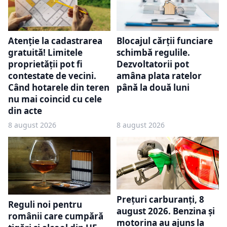
Atenție la cadastrarea
Blocajul cărții funciare
gratuită! Limitele
schimbă regulile.
proprietății pot fi
Dezvoltatorii pot
contestate de vecini.
amâna plata ratelor
Când hotarele din teren
până la două luni
nu mai coincid cu cele
din acte
8 august 2026
8 august 2026
Prețuri carburanți, 8
Reguli noi pentru
august 2026. Benzina și
românii care cumpără
motorina au ajuns la