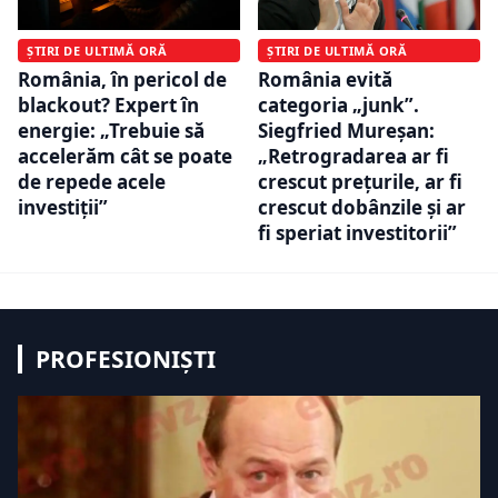
ȘTIRI DE ULTIMĂ ORĂ
ȘTIRI DE ULTIMĂ ORĂ
România, în pericol de
România evită
blackout? Expert în
categoria „junk”.
energie: „Trebuie să
Siegfried Mureșan:
accelerăm cât se poate
„Retrogradarea ar fi
de repede acele
crescut preţurile, ar fi
investiții”
crescut dobânzile şi ar
fi speriat investitorii”
PROFESIONIȘTI