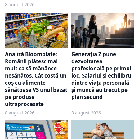
8 august 2026
Analiză Bloomplate:
Generația Z pune
Românii plătesc mai
dezvoltarea
mult ca să mănânce
profesională pe primul
nesănătos. Cât costă un
loc. Salariul și echilibrul
coș cu alimente
dintre viața personală
sănătoase VS unul bazat
și muncă au trecut pe
pe produse
plan secund
ultraprocesate
8 august 2026
8 august 2026