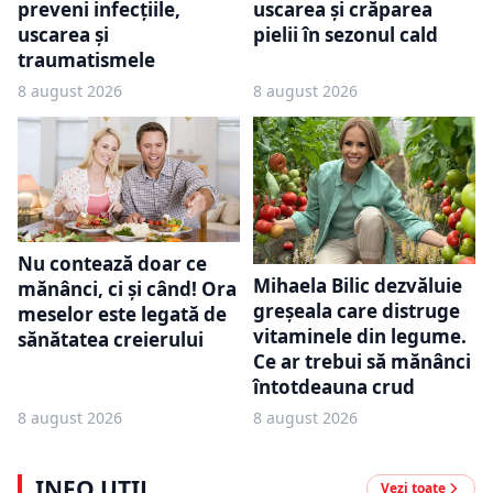
preveni infecțiile,
uscarea și crăparea
uscarea și
pielii în sezonul cald
traumatismele
8 august 2026
8 august 2026
Nu contează doar ce
Mihaela Bilic dezvăluie
mănânci, ci și când! Ora
greșeala care distruge
meselor este legată de
vitaminele din legume.
sănătatea creierului
Ce ar trebui să mănânci
întotdeauna crud
8 august 2026
8 august 2026
INFO UTIL
Vezi toate