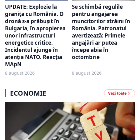
UPDATE: Explozie la
Se schimbă regulile
granița cu România. O
pentru angajarea
dronă s-a prăbușit în
muncitorilor străini în
Bulgaria, în apropierea
România. Patronatul
unor infrastructuri
avertizează: Primele
energetice critice.
angajări ar putea
Incidentul ajunge în
începe abia în
atenția NATO. Reacția
octombrie
MApN
8 august 2026
8 august 2026
ECONOMIE
Vezi toate