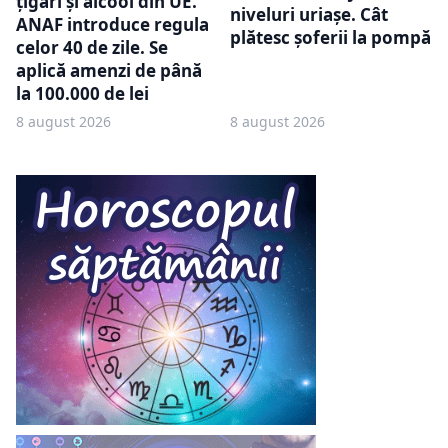
țigări și alcool din UE.
niveluri uriașe. Cât
ANAF introduce regula
plătesc șoferii la pompă
celor 40 de zile. Se
aplică amenzi de până
la 100.000 de lei
8 august 2026
8 august 2026