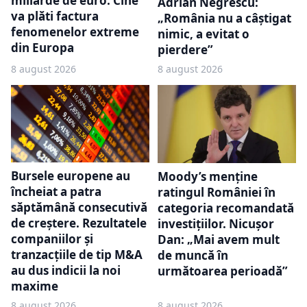
miliarde de euro. Cine
Adrian Negrescu:
va plăti factura
„România nu a câștigat
fenomenelor extreme
nimic, a evitat o
din Europa
pierdere”
8 august 2026
8 august 2026
Bursele europene au
Moody’s menține
încheiat a patra
ratingul României în
săptămână consecutivă
categoria recomandată
de creștere. Rezultatele
investițiilor. Nicușor
companiilor și
Dan: „Mai avem mult
tranzacțiile de tip M&A
de muncă în
au dus indicii la noi
următoarea perioadă”
maxime
8 august 2026
8 august 2026