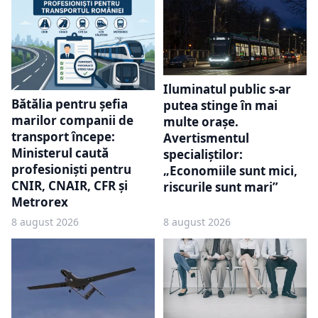
Iluminatul public s-ar
Bătălia pentru șefia
putea stinge în mai
marilor companii de
multe orașe.
transport începe:
Avertismentul
Ministerul caută
specialiștilor:
profesioniști pentru
„Economiile sunt mici,
CNIR, CNAIR, CFR și
riscurile sunt mari”
Metrorex
8 august 2026
8 august 2026