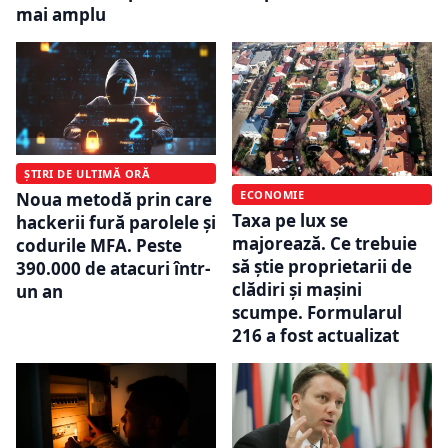
mai amplu
ȘTIRI DE ULTIMĂ ORĂ
ECONOMIE
Noua metodă prin care
Taxa pe lux se
hackerii fură parolele și
majorează. Ce trebuie
codurile MFA. Peste
să știe proprietarii de
390.000 de atacuri într-
clădiri și mașini
un an
scumpe. Formularul
216 a fost actualizat