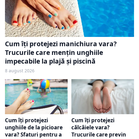
Cum îți protejezi manichiura vara?
Trucurile care mențin unghiile
impecabile la plajă și piscină
8 august 2026
Cum îți protejezi
Cum îți protejezi
unghiile de la picioare
călcâiele vara?
vara? Sfaturi pentru a
Trucurile care previn