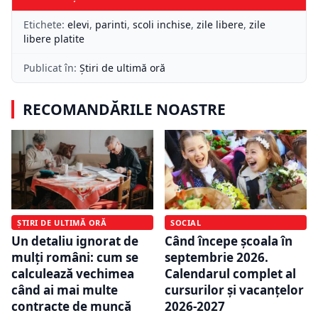
Etichete:
elevi
,
parinti
,
scoli inchise
,
zile libere
,
zile
libere platite
Publicat în:
Știri de ultimă oră
RECOMANDĂRILE NOASTRE
ȘTIRI DE ULTIMĂ ORĂ
SOCIAL
Un detaliu ignorat de
Când începe școala în
mulți români: cum se
septembrie 2026.
calculează vechimea
Calendarul complet al
când ai mai multe
cursurilor și vacanțelor
contracte de muncă
2026-2027