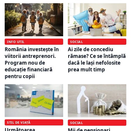
INFO UTIL
SOCIAL
România investește în
Ai zile de concediu
viitorii antreprenori.
rămase? Ce se întâmplă
Program nou de
dacă le lași nefolosite
educație financiară
prea mult timp
pentru copii
STIL DE VIAȚĂ
SOCIAL
Următoarea
Mii de pensionari