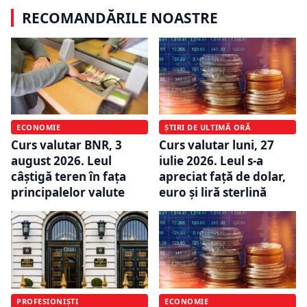
RECOMANDĂRILE NOASTRE
ECONOMIE
ȘTIRI DE ULTIMĂ ORĂ
Curs valutar BNR, 3
Curs valutar luni, 27
august 2026. Leul
iulie 2026. Leul s-a
câștigă teren în fața
apreciat față de dolar,
principalelor valute
euro și liră sterlină
PROFESIONIȘTI
ECONOMIE