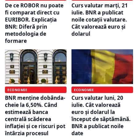
De ce ROBOR nu poate
Curs valutar marți, 21
fi comparat direct cu
iulie. BNR a publicat
EURIBOR. Explicația
noile cotații valutare.
BNR: Diferă prin
Cât valorează euro și
metodologia de
dolarul
formare
ECONOMIE
ECONOMIE
BNR menține dobânda-
Curs valutar luni, 20
cheie la 6,50%. Când
iulie. Cât valorează
estimează banca
euro și dolarul la
centrală scăderea
început de săptămână.
inflației și ce riscuri pot
BNR a publicat noile
întârzia procesul
date