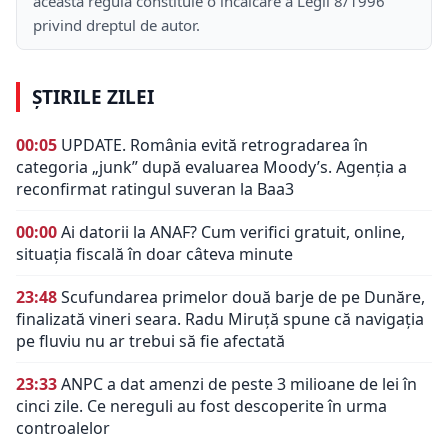
această regulă constituie o încălcare a Legii 8/1996
privind dreptul de autor.
ȘTIRILE ZILEI
00:05
UPDATE. România evită retrogradarea în
categoria „junk” după evaluarea Moody’s. Agenția a
reconfirmat ratingul suveran la Baa3
00:00
Ai datorii la ANAF? Cum verifici gratuit, online,
situația fiscală în doar câteva minute
23:48
Scufundarea primelor două barje de pe Dunăre,
finalizată vineri seara. Radu Miruță spune că navigația
pe fluviu nu ar trebui să fie afectată
23:33
ANPC a dat amenzi de peste 3 milioane de lei în
cinci zile. Ce nereguli au fost descoperite în urma
controalelor