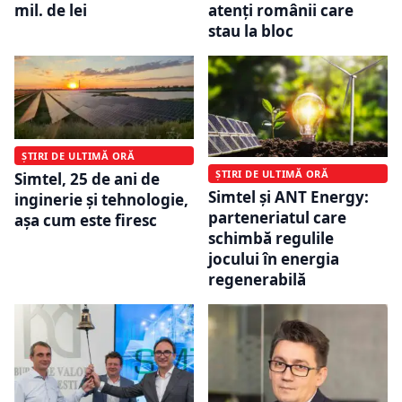
mil. de lei
atenți românii care
stau la bloc
ȘTIRI DE ULTIMĂ ORĂ
ȘTIRI DE ULTIMĂ ORĂ
Simtel, 25 de ani de
Simtel și ANT Energy:
inginerie și tehnologie,
parteneriatul care
așa cum este firesc
schimbă regulile
jocului în energia
regenerabilă