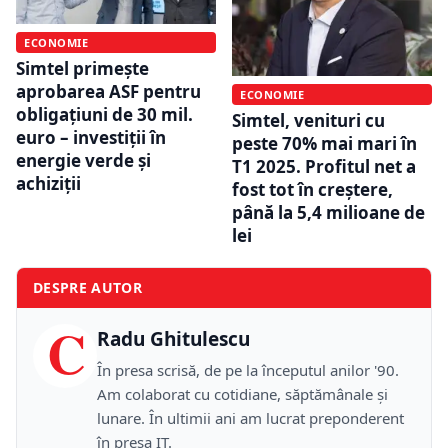
ECONOMIE
Simtel primește
aprobarea ASF pentru
ECONOMIE
obligațiuni de 30 mil.
Simtel, venituri cu
euro – investiții în
peste 70% mai mari în
energie verde și
T1 2025. Profitul net a
achiziții
fost tot în creștere,
până la 5,4 milioane de
lei
DESPRE AUTOR
C
Radu Ghitulescu
În presa scrisă, de pe la începutul anilor '90.
Am colaborat cu cotidiane, săptămânale și
lunare. În ultimii ani am lucrat preponderent
în presa IT.