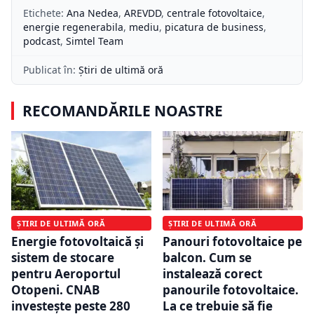
Etichete:
Ana Nedea
,
AREVDD
,
centrale fotovoltaice
,
energie regenerabila
,
mediu
,
picatura de business
,
podcast
,
Simtel Team
Publicat în:
Știri de ultimă oră
RECOMANDĂRILE NOASTRE
ȘTIRI DE ULTIMĂ ORĂ
ȘTIRI DE ULTIMĂ ORĂ
Energie fotovoltaică și
Panouri fotovoltaice pe
sistem de stocare
balcon. Cum se
pentru Aeroportul
instalează corect
Otopeni. CNAB
panourile fotovoltaice.
investește peste 280
La ce trebuie să fie