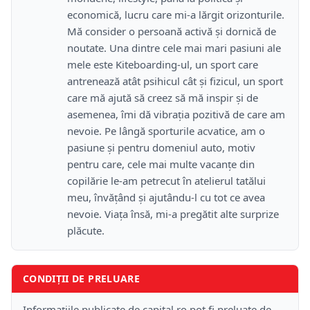
economică, lucru care mi-a lărgit orizonturile.
Mă consider o persoană activă și dornică de
noutate. Una dintre cele mai mari pasiuni ale
mele este Kiteboarding-ul, un sport care
antrenează atât psihicul cât și fizicul, un sport
care mă ajută să creez să mă inspir și de
asemenea, îmi dă vibrația pozitivă de care am
nevoie. Pe lângă sporturile acvatice, am o
pasiune și pentru domeniul auto, motiv
pentru care, cele mai multe vacanțe din
copilărie le-am petrecut în atelierul tatălui
meu, învățând și ajutându-l cu tot ce avea
nevoie. Viața însă, mi-a pregătit alte surprize
plăcute.
CONDIȚII DE PRELUARE
Informațiile publicate de capital.ro pot fi preluate de