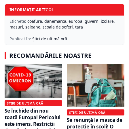
INFORMAȚII ARTICOL
Etichete:
coafura
,
danemarca
,
europa
,
guvern
,
izolare
,
masuri
,
saloane
,
scoala de soferi
,
tara
Publicat în:
Știri de ultimă oră
RECOMANDĂRILE NOASTRE
ȘTIRI DE ULTIMĂ ORĂ
Se închide din nou
ȘTIRI DE ULTIMĂ ORĂ
toată Europa! Pericolul
Se renunță la masca de
este imens. Restricții
protecție în școli! O