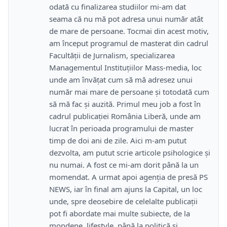
odată cu finalizarea studiilor mi-am dat
seama că nu mă pot adresa unui număr atât
de mare de persoane. Tocmai din acest motiv,
am început programul de masterat din cadrul
Facultății de Jurnalism, specializarea
Managementul Instituțiilor Mass-media, loc
unde am învățat cum să mă adresez unui
număr mai mare de persoane și totodată cum
să mă fac și auzită. Primul meu job a fost în
cadrul publicației România Liberă, unde am
lucrat în perioada programului de master
timp de doi ani de zile. Aici m-am putut
dezvolta, am putut scrie articole psihologice și
nu numai. A fost ce mi-am dorit până la un
momendat. A urmat apoi agenția de presă PS
NEWS, iar în final am ajuns la Capital, un loc
unde, spre deosebire de celelalte publicații
pot fi abordate mai multe subiecte, de la
mondene, lifestyle, până la politică și