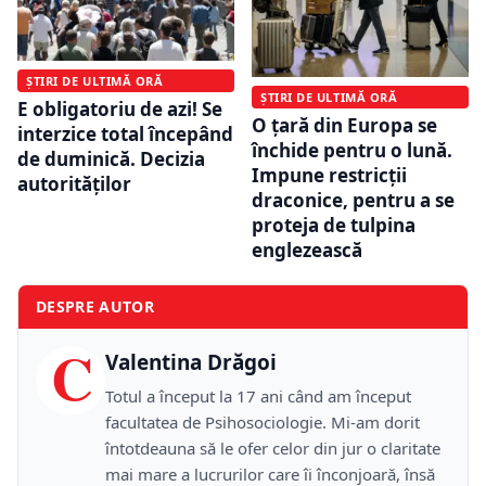
ȘTIRI DE ULTIMĂ ORĂ
ȘTIRI DE ULTIMĂ ORĂ
E obligatoriu de azi! Se
O țară din Europa se
interzice total începând
închide pentru o lună.
de duminică. Decizia
Impune restricții
autorităților
draconice, pentru a se
proteja de tulpina
englezească
DESPRE AUTOR
C
Valentina Drăgoi
Totul a început la 17 ani când am început
facultatea de Psihosociologie. Mi-am dorit
întotdeauna să le ofer celor din jur o claritate
mai mare a lucrurilor care îi înconjoară, însă