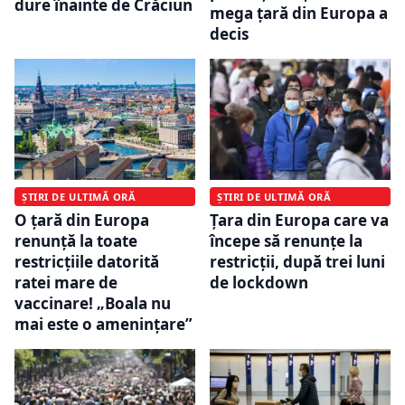
dure înainte de Crăciun
mega țară din Europa a
decis
ȘTIRI DE ULTIMĂ ORĂ
ȘTIRI DE ULTIMĂ ORĂ
O țară din Europa
Țara din Europa care va
renunță la toate
începe să renunțe la
restricțiile datorită
restricții, după trei luni
ratei mare de
de lockdown
vaccinare! „Boala nu
mai este o amenințare”