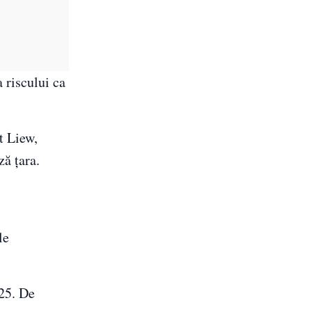
 riscului ca
t Liew,
ză țara.
le
025. De