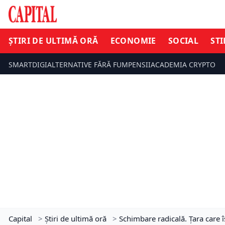
ȘTIRI DE ULTIMĂ ORĂ
ECONOMIE
SOCIAL
STI
SMARTDIGI
ALTERNATIVE FĂRĂ FUM
PENSII
ACADEMIA CRYPTO
Capital
>
Știri de ultimă oră
>
Schimbare radicală. Țara care îș