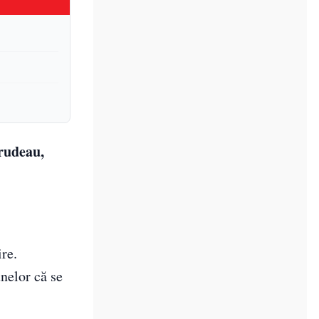
Trudeau,
re.
elor că se