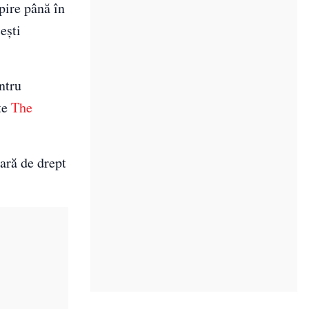
pire până în
ești
ntru
te
The
ară de drept