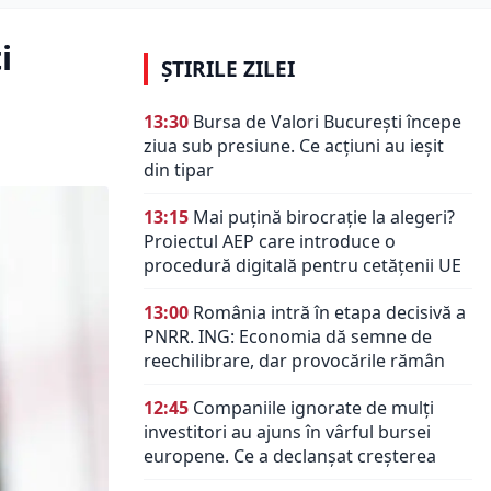
i
ȘTIRILE ZILEI
13:30
Bursa de Valori București începe
ziua sub presiune. Ce acțiuni au ieșit
din tipar
13:15
Mai puțină birocrație la alegeri?
Proiectul AEP care introduce o
procedură digitală pentru cetățenii UE
13:00
România intră în etapa decisivă a
PNRR. ING: Economia dă semne de
reechilibrare, dar provocările rămân
12:45
Companiile ignorate de mulți
investitori au ajuns în vârful bursei
europene. Ce a declanșat creșterea