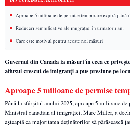
DIN CUPRINSUL ARTICOLULUI
Aproape 5 milioane de permise temporare expiră până 
Reduceri semnificative ale imigrației în următorii ani
Care este motivul pentru aceste noi măsuri
Guvernul din Canada ia măsuri în ceea ce privește
afluxul crescut de imigranți a pus presiune pe locui
Aproape 5 milioane de permise tem
Până la sfârșitul anului 2025, aproape 5 milioane de
Ministrul canadian al imigrației, Marc Miller, a decl
așteaptă ca majoritatea deținătorilor să părăsească ța