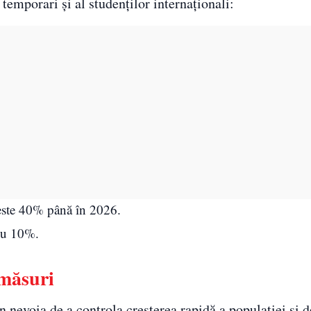
 temporari și al studenților internaționali:
peste 40% până în 2026.
 cu 10%.
 măsuri
n nevoia de a controla creșterea rapidă a populației și 