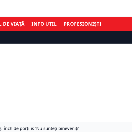
L DE VIAȚĂ
INFO UTIL
PROFESIONIȘTI
i închide porțile: ‘Nu sunteți bineveniți’