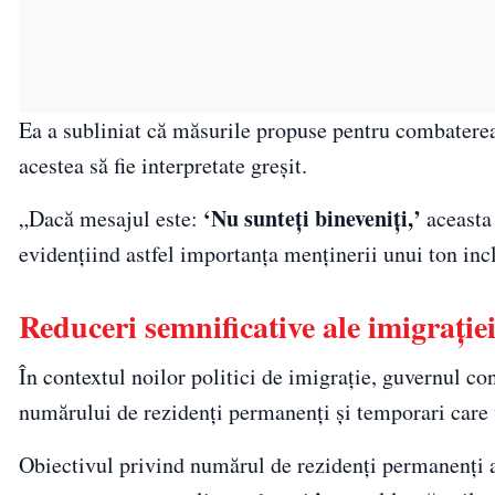
Ea a subliniat că măsurile propuse pentru combaterea d
acestea să fie interpretate greșit.
‘Nu sunteți bineveniți,’
„Dacă mesajul este:
aceasta 
evidențiind astfel importanța menținerii unui ton incl
Reduceri semnificative ale imigrație
În contextul noilor politici de imigrație, guvernul c
numărului de rezidenți permanenți și temporari care 
Obiectivul privind numărul de rezidenți permanenți 