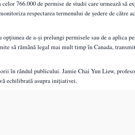
celor 766.000 de permise de studii care urmează să ex
nitoriza respectarea termenului de ședere de către ac
au opțiunea de a-și prelungi permisele sau de a aplica pe
rmite să rămână legal mai mult timp în Canada, transmi
orii în rândul publicului. Jamie Chai Yun Liew, profeso
vă echilibrată asupra inițiativei.