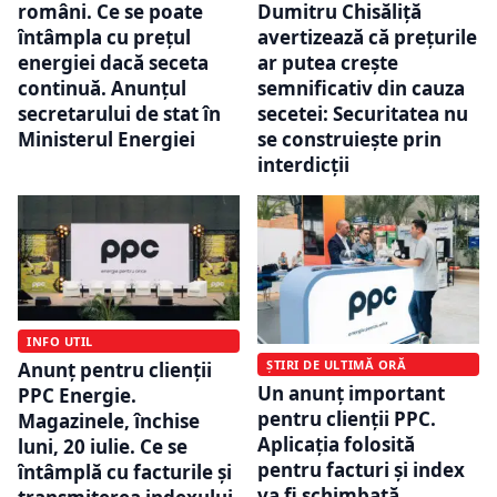
români. Ce se poate
Dumitru Chisăliță
întâmpla cu prețul
avertizează că prețurile
energiei dacă seceta
ar putea crește
continuă. Anunțul
semnificativ din cauza
secretarului de stat în
secetei: Securitatea nu
Ministerul Energiei
se construiește prin
interdicții
INFO UTIL
ȘTIRI DE ULTIMĂ ORĂ
Anunț pentru clienții
Un anunț important
PPC Energie.
pentru clienții PPC.
Magazinele, închise
Aplicația folosită
luni, 20 iulie. Ce se
pentru facturi și index
întâmplă cu facturile și
va fi schimbată