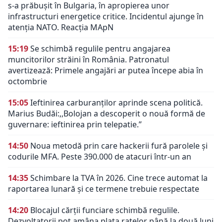
s-a prăbușit în Bulgaria, în apropierea unor
infrastructuri energetice critice. Incidentul ajunge în
atenția NATO. Reacția MApN
15:19
Se schimbă regulile pentru angajarea
muncitorilor străini în România. Patronatul
avertizează: Primele angajări ar putea începe abia în
octombrie
15:05
Ieftinirea carburanților aprinde scena politică.
Marius Budăi:,,Bolojan a descoperit o nouă formă de
guvernare: ieftinirea prin telepatie.”
14:50
Noua metodă prin care hackerii fură parolele și
codurile MFA. Peste 390.000 de atacuri într-un an
14:35
Schimbare la TVA în 2026. Cine trece automat la
raportarea lunară și ce termene trebuie respectate
14:20
Blocajul cărții funciare schimbă regulile.
Dezvoltatorii pot amâna plata ratelor până la două luni