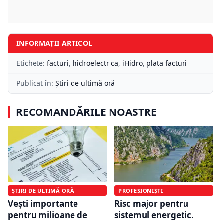
INFORMAȚII ARTICOL
Etichete:
facturi
,
hidroelectrica
,
iHidro
,
plata facturi
Publicat în:
Știri de ultimă oră
RECOMANDĂRILE NOASTRE
ȘTIRI DE ULTIMĂ ORĂ
PROFESIONIȘTI
Vești importante
Risc major pentru
pentru milioane de
sistemul energetic.