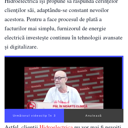
Hidroelectrica își propune să răspundă cerințelor
clienților săi, adaptându-se constant nevoilor
acestora. Pentru a face procesul de plată a
facturilor mai simplu, furnizorul de energie
electrică investește continuu în tehnologii avansate
și digitalizare.
Următorul videoclip în 2
Anulează
Astfel, clienții
Hidroelectrica
nu vor mai fi nevoiți