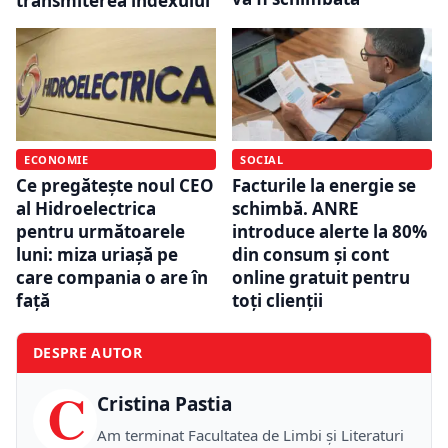
transmiterea indexului
ECONOMIE
SOCIAL
Ce pregătește noul CEO
Facturile la energie se
al Hidroelectrica
schimbă. ANRE
pentru următoarele
introduce alerte la 80%
luni: miza uriașă pe
din consum și cont
care compania o are în
online gratuit pentru
față
toți clienții
DESPRE AUTOR
C
Cristina Pastia
Am terminat Facultatea de Limbi și Literaturi