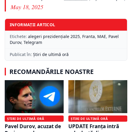
May 18, 2025
INFORMAȚII ARTICOL
Etichete:
alegeri prezidențiale 2025
,
Franta
,
MAE
,
Pavel
Durov
,
Telegram
Publicat în:
Știri de ultimă oră
RECOMANDĂRILE NOASTRE
ȘTIRI DE ULTIMĂ ORĂ
ȘTIRI DE ULTIMĂ ORĂ
Pavel Durov, acuzat de
UPDATE Franța intră