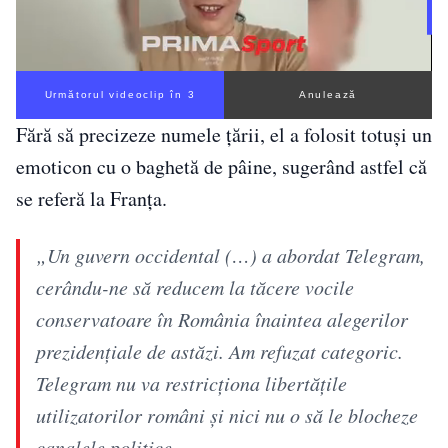
Următorul videoclip în 3
Anulează
Fără să precizeze numele țării, el a folosit totuși un
emoticon cu o baghetă de pâine, sugerând astfel că
se referă la Franța.
„Un guvern occidental (…) a abordat Telegram,
cerându-ne să reducem la tăcere vocile
conservatoare în România înaintea alegerilor
prezidențiale de astăzi. Am refuzat categoric.
Telegram nu va restricționa libertățile
utilizatorilor români și nici nu o să le blocheze
canalele politice.