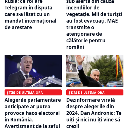
Rusia: ce rol are
sub alertă din cauza
Telegram în disputa
incendiilor de
care s-a lăsat cu un
vegetație. Mii de turiști
mandat internațional
au fost evacuați. MAE
de arestare
transmite o
atenționare de
călătorie pentru
români
ȘTIRI DE ULTIMĂ ORĂ
ȘTIRI DE ULTIMĂ ORĂ
Alegerile parlamentare
Dezinformare virală
anticipate ar putea
despre alegerile din
provoca haos electoral
2024. Dan Andronic: Te
în România.
uiți și nici nu îți vine să
Avertisment de la șeful
crezi!