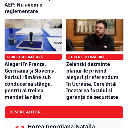
AEP: Nu avem o
reglementare
ȘTIRI DE ULTIMĂ ORĂ
ȘTIRI DE ULTIMĂ ORĂ
Alegeri în Franța,
Zelenski dezminte
Germania și Slovenia.
planurile privind
Parisul rămâne sub
alegeri și referendum
conducerea stângii,
în Ucraina. Cere întâi
pentru al treilea
încetarea focului și
mandat la rând
garanții de securitate
DESPRE AUTOR
Horea Georgiana-Natalia