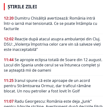
ȘTIRILE ZILEI
12:20
Dumitru Chisăliță avertizează: România intră
într-o iarnă mai tensionată. Ce se poate întâmpla cu
facturile
12:02
Reacție după atacul asupra ambulanței din Cluj.
DSU: „Violența împotriva celor care vin să salveze vieți
este inacceptabilă”
11:44
Se apropie eclipsa totală de Soare din 12 august.
Locul din Spania unde cerul se va întuneca complet și
se așteaptă mii de oameni
11:25
Iranul spune că este aproape de un acord
pentru Strâmtoarea Ormuz, dar traficul rămâne
blocat. Un nou petrolier a fost lovit în Golf
11:07
Radu Georgescu: România este deja „Junk”
pentru băncile străine. Avertisment după deciziile Fitch