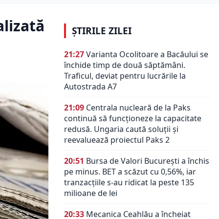
alizată
ȘTIRILE ZILEI
21:27
Varianta Ocolitoare a Bacăului se
închide timp de două săptămâni.
Traficul, deviat pentru lucrările la
Autostrada A7
21:09
Centrala nucleară de la Paks
continuă să funcționeze la capacitate
redusă. Ungaria caută soluții și
reevaluează proiectul Paks 2
20:51
Bursa de Valori București a închis
pe minus. BET a scăzut cu 0,56%, iar
tranzacțiile s-au ridicat la peste 135
milioane de lei
20:33
Mecanica Ceahlău a încheiat