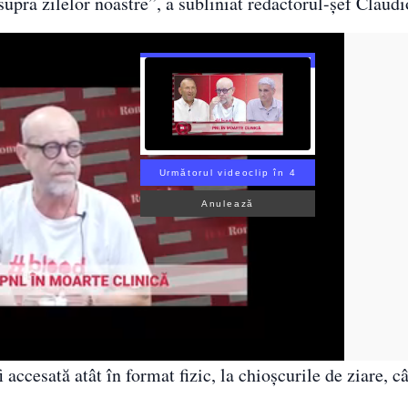
upra zilelor noastre”, a subliniat redactorul-șef Claudi
Următorul videoclip în 3
Anulează
 accesată atât în format fizic, la chioșcurile de ziare, câ