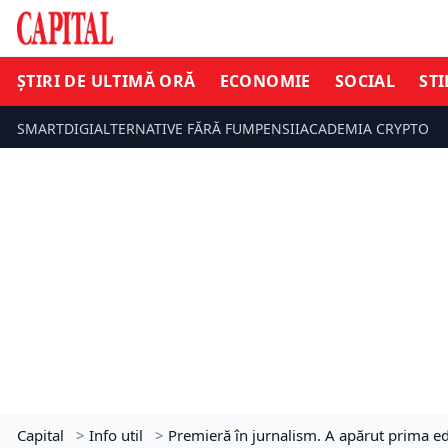
ȘTIRI DE ULTIMĂ ORĂ
ECONOMIE
SOCIAL
STI
SMARTDIGI
ALTERNATIVE FĂRĂ FUM
PENSII
ACADEMIA CRYPTO
Capital
>
Info util
>
Premieră în jurnalism. A apărut prima ediț