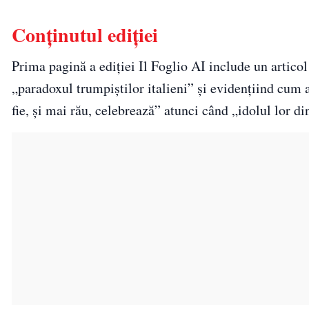
Conținutul ediției
Prima pagină a ediției Il Foglio AI include un artico
„paradoxul trumpiștilor italieni” și evidențiind cum a
fie, și mai rău, celebrează” atunci când „idolul lor 