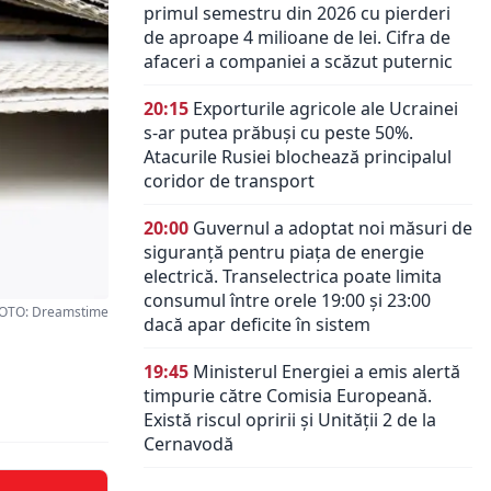
primul semestru din 2026 cu pierderi
de aproape 4 milioane de lei. Cifra de
afaceri a companiei a scăzut puternic
20:15
Exporturile agricole ale Ucrainei
s-ar putea prăbuși cu peste 50%.
Atacurile Rusiei blochează principalul
coridor de transport
20:00
Guvernul a adoptat noi măsuri de
siguranță pentru piața de energie
electrică. Transelectrica poate limita
consumul între orele 19:00 și 23:00
OTO: Dreamstime
dacă apar deficite în sistem
19:45
Ministerul Energiei a emis alertă
timpurie către Comisia Europeană.
Există riscul opririi și Unității 2 de la
Cernavodă