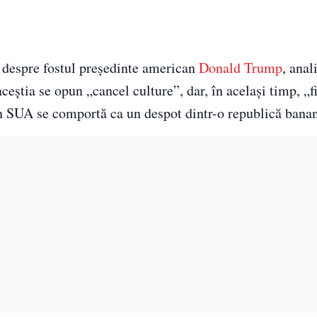
l despre fostul președinte american
Donald Trump
, anal
ceștia se opun „cancel culture”, dar, în același timp, „f
din SUA se comportă ca un despot dintr-o republică banan