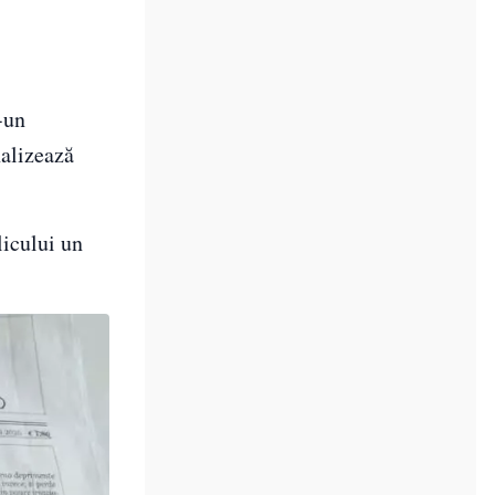
-un
nalizează
licului un