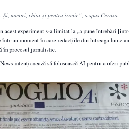
e. Și, uneori, chiar și pentru ironie”, a spus Cerasa.
în acest experiment s-a limitat la „a pune întrebări [într
re într-un moment în care redacțiile din întreaga lume a
ă în procesul jurnalistic.
News intenționează să folosească AI pentru a oferi pub