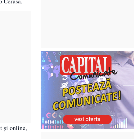
o Cerasa.
t și online,