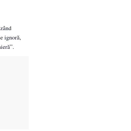
izând
ie ignoră,
ieră”.