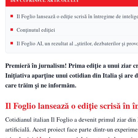
DIN CUPRINSUL ARTICOLULUI
Il Foglio lansează o ediție scrisă în întregime de intelige
Conținutul ediției
Il Foglio AI, un rezultat al „știrilor, dezbaterilor și pro
Premieră în jurnalism! Prima ediție a unui ziar cre
Inițiativa aparține unui cotidian din Italia și are
care trăim și ne informăm.
Il Foglio lansează o ediție scrisă în î
Cotidianul italian Il Foglio a devenit primul ziar din
artificială. Acest proiect face parte dintr-un experime