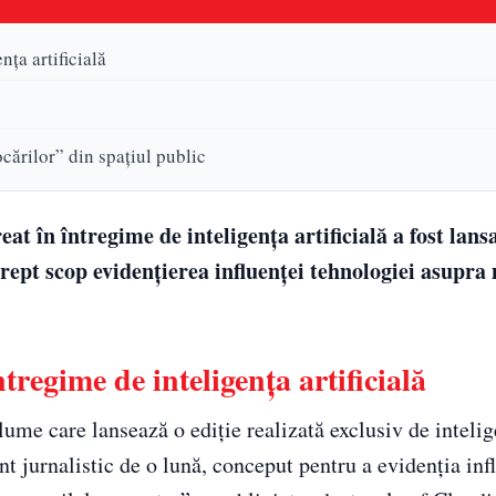
nța artificială
vocărilor” din spațiul public
at în întregime de inteligența artificială a fost lans
 drept scop evidențierea influenței tehnologiei asupra
ntregime de inteligența artificială
 lume care lansează o ediție realizată exclusiv de inteli
nt jurnalistic de o lună, conceput pentru a evidenția inf