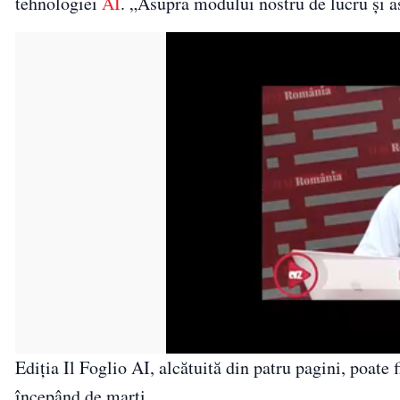
tehnologiei
AI
. „Asupra modului nostru de lucru și as
Ediția Il Foglio AI, alcătuită din patru pagini, poate fi
începând de marți.