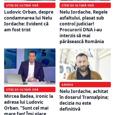
ȘTIRI DE ULTIMĂ ORĂ
ȘTIRI DE ULTIMĂ ORĂ
Ludovic Orban, despre
Nelu Iordache, Regele
condamnarea lui Nelu
asfaltului, plasat sub
Iordache: Evident că
control judiciar!
am fost trist
Procurorii DNA i-au
interzis să mai
părăsească România
ARHIVA
ȘTIRI DE ULTIMĂ ORĂ
Nelu Iordache, achitat
Mircea Badea, ironic la
în dosarul Transalpina;
adresa lui Ludovic
decizia nu este
Orban. ”Sunt cel mai
definitivă
mare fan! Îmi place