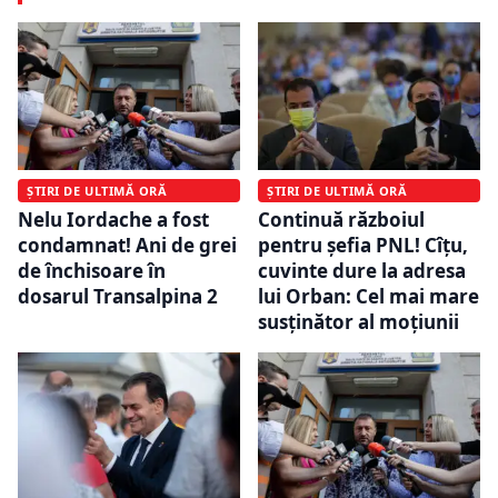
ȘTIRI DE ULTIMĂ ORĂ
ȘTIRI DE ULTIMĂ ORĂ
Nelu Iordache a fost
Continuă războiul
condamnat! Ani de grei
pentru șefia PNL! Cîțu,
de închisoare în
cuvinte dure la adresa
dosarul Transalpina 2
lui Orban: Cel mai mare
susţinător al moţiunii