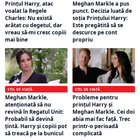
Prințul Harry, atac
Meghan Markle a pus
voalat la Regele
punct. Decizia luată de
Charles: Nu există
soția Prinţului Harry:
arătat cu degetul, dar
Este pregătită să se
vreau să-mi cresc copiii
descurce pe cont
mai bine
propriu
STIL DE VIAȚĂ
STIL DE VIAȚĂ
Meghan Markle,
Probleme pentru
atenționată să nu
prințul Harry și
revină în Regatul Unit:
Meghan Markle. Cei doi
Probabil să devină
abia mai fac față. Trec
țintă. Harry și copiii pot
printr-o perioadă
să treacă pe la bunicul
complicată