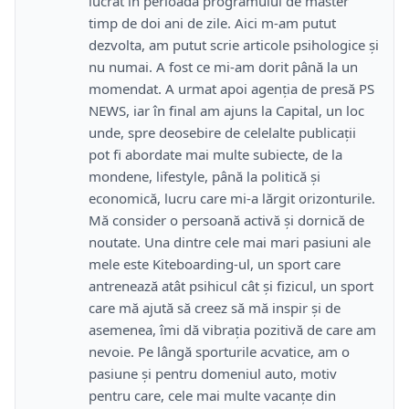
lucrat în perioada programului de master
timp de doi ani de zile. Aici m-am putut
dezvolta, am putut scrie articole psihologice și
nu numai. A fost ce mi-am dorit până la un
momendat. A urmat apoi agenția de presă PS
NEWS, iar în final am ajuns la Capital, un loc
unde, spre deosebire de celelalte publicații
pot fi abordate mai multe subiecte, de la
mondene, lifestyle, până la politică și
economică, lucru care mi-a lărgit orizonturile.
Mă consider o persoană activă și dornică de
noutate. Una dintre cele mai mari pasiuni ale
mele este Kiteboarding-ul, un sport care
antrenează atât psihicul cât și fizicul, un sport
care mă ajută să creez să mă inspir și de
asemenea, îmi dă vibrația pozitivă de care am
nevoie. Pe lângă sporturile acvatice, am o
pasiune și pentru domeniul auto, motiv
pentru care, cele mai multe vacanțe din