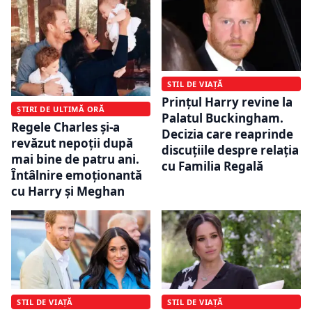
STIL DE VIAȚĂ
Prințul Harry revine la
ȘTIRI DE ULTIMĂ ORĂ
Palatul Buckingham.
Regele Charles și-a
Decizia care reaprinde
revăzut nepoții după
discuțiile despre relația
mai bine de patru ani.
cu Familia Regală
Întâlnire emoționantă
cu Harry și Meghan
STIL DE VIAȚĂ
STIL DE VIAȚĂ