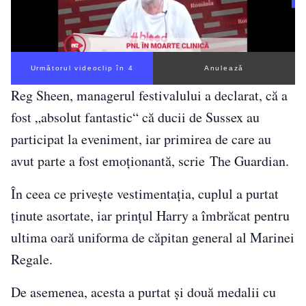
Următorul videoclip în 3
Anulează
Reg Sheen, managerul festivalului a declarat, că a
fost „absolut fantastic“ că ducii de Sussex au
participat la eveniment, iar primirea de care au
avut parte a fost emoţionantă, scrie The Guardian.
În ceea ce privește vestimentația, cuplul a purtat
ţinute asortate, iar prințul Harry a îmbrăcat pentru
ultima oară uniforma de căpitan general al Marinei
Regale.
De asemenea, acesta a purtat şi două medalii cu