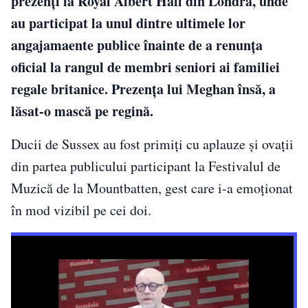
prezenți la Royal Albert Hall din Londra, unde
au participat la unul dintre ultimele lor
angajamaente publice înainte de a renunţa
oficial la rangul de membri seniori ai familiei
regale britanice. Prezența lui Meghan însă, a
lăsat-o mască pe regină.
Ducii de Sussex au fost primiți cu aplauze și ovații
din partea publicului participant la Festivalul de
Muzică de la Mountbatten, gest care i-a emoţionat
în mod vizibil pe cei doi.