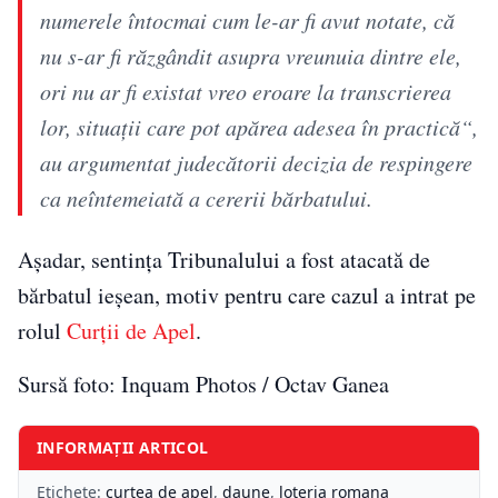
numerele întocmai cum le-ar fi avut notate, că
nu s-ar fi răzgândit asupra vreunuia dintre ele,
ori nu ar fi existat vreo eroare la transcrierea
lor, situaţii care pot apărea adesea în practică“,
au argumentat judecătorii decizia de respingere
ca neîntemeiată a cererii bărbatului.
Așadar, sentința Tribunalului a fost atacată de
bărbatul ieșean, motiv pentru care cazul a intrat pe
rolul
Curții de Apel
.
Sursă foto: Inquam Photos / Octav Ganea
INFORMAȚII ARTICOL
Etichete:
curtea de apel
,
daune
,
loteria romana