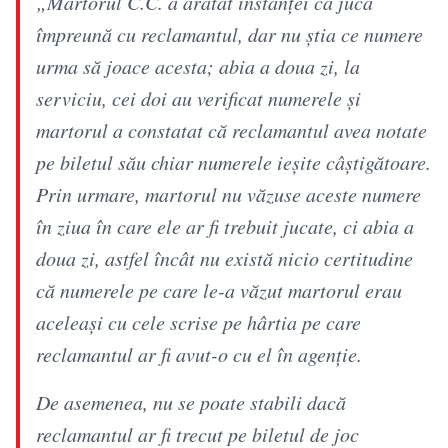
„Martorul C.C. a arătat instanţei că juca
împreună cu reclamantul, dar nu ştia ce numere
urma să joace acesta; abia a doua zi, la
serviciu, cei doi au verificat numerele şi
martorul a constatat că reclamantul avea notate
pe biletul său chiar numerele ieşite câştigătoare.
Prin urmare, martorul nu văzuse aceste numere
în ziua în care ele ar fi trebuit jucate, ci abia a
doua zi, astfel încât nu există nicio certitudine
că numerele pe care le-a văzut martorul erau
aceleaşi cu cele scrise pe hârtia pe care
reclamantul ar fi avut-o cu el în agenţie.
De asemenea, nu se poate stabili dacă
reclamantul ar fi trecut pe biletul de joc