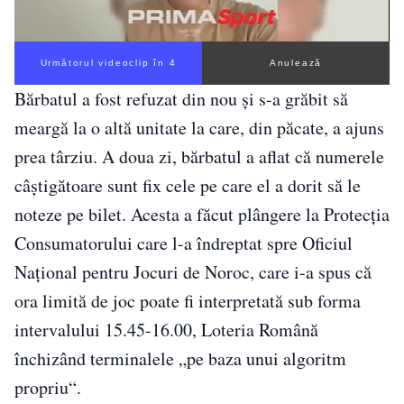
Următorul videoclip în 3
Anulează
Bărbatul a fost refuzat din nou și s-a grăbit să
meargă la o altă unitate la care, din păcate, a ajuns
prea târziu. A doua zi, bărbatul a aflat că numerele
câștigătoare sunt fix cele pe care el a dorit să le
noteze pe bilet. Acesta a făcut plângere la Protecţia
Consumatorului care l-a îndreptat spre Oficiul
Naţional pentru Jocuri de Noroc, care i-a spus că
ora limită de joc poate fi interpretată sub forma
intervalului 15.45-16.00, Loteria Română
închizând terminalele „pe baza unui algoritm
propriu“.