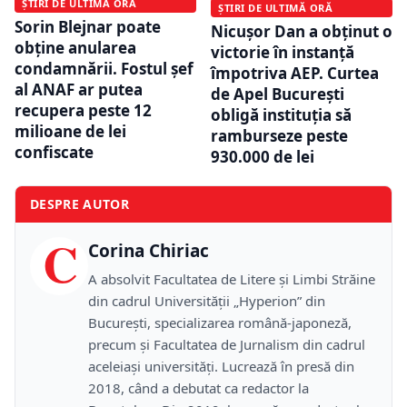
ȘTIRI DE ULTIMĂ ORĂ
ȘTIRI DE ULTIMĂ ORĂ
Sorin Blejnar poate
Nicușor Dan a obținut o
obține anularea
victorie în instanță
condamnării. Fostul șef
împotriva AEP. Curtea
al ANAF ar putea
de Apel București
recupera peste 12
obligă instituția să
milioane de lei
ramburseze peste
confiscate
930.000 de lei
DESPRE AUTOR
C
Corina Chiriac
A absolvit Facultatea de Litere și Limbi Străine
din cadrul Universității „Hyperion” din
București, specializarea română-japoneză,
precum și Facultatea de Jurnalism din cadrul
aceleiași universități. Lucrează în presă din
2018, când a debutat ca redactor la