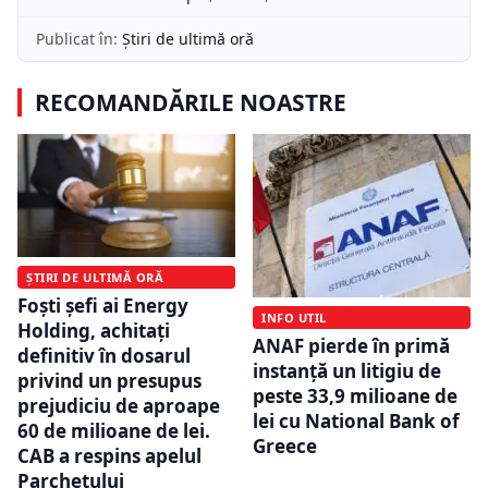
Publicat în:
Știri de ultimă oră
RECOMANDĂRILE NOASTRE
ȘTIRI DE ULTIMĂ ORĂ
Foști șefi ai Energy
INFO UTIL
Holding, achitați
ANAF pierde în primă
definitiv în dosarul
instanță un litigiu de
privind un presupus
peste 33,9 milioane de
prejudiciu de aproape
lei cu National Bank of
60 de milioane de lei.
Greece
CAB a respins apelul
Parchetului