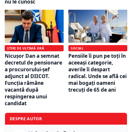
nu le cunosc
ȘTIRI DE ULTIMĂ ORĂ
SOCIAL
Nicușor Dan a semnat
Pensiile îi pun pe toți în
decretul de pensionare
aceeași categorie,
a procurorului-șef
averile îi despart
adjunct al DIICOT.
radical. Unde se află cei
Funcția rămâne
mai bogați oameni
vacantă după
trecuți de 65 de ani
respingerea unui
candidat
DESPRE AUTOR