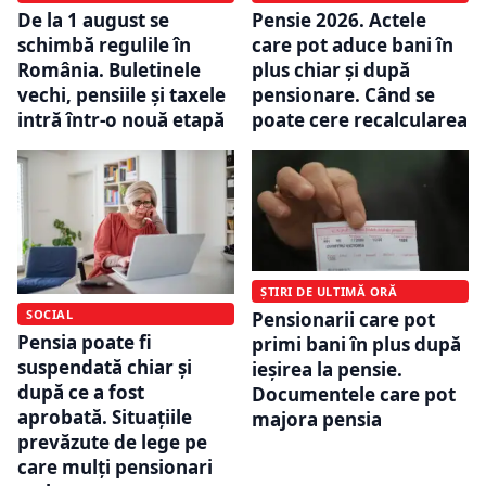
De la 1 august se
Pensie 2026. Actele
schimbă regulile în
care pot aduce bani în
România. Buletinele
plus chiar și după
vechi, pensiile și taxele
pensionare. Când se
intră într-o nouă etapă
poate cere recalcularea
ȘTIRI DE ULTIMĂ ORĂ
SOCIAL
Pensionarii care pot
Pensia poate fi
primi bani în plus după
suspendată chiar și
ieșirea la pensie.
după ce a fost
Documentele care pot
aprobată. Situațiile
majora pensia
prevăzute de lege pe
care mulți pensionari