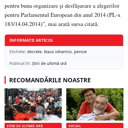
pentru buna organizare și desfășurare a alegerilor
pentru Parlamentul European din anul 2014 (PL-x
183/14.04.2014)”, mai arată sursa citată.
INFORMAȚII ARTICOL
Etichete:
decrete
,
klaus iohannis
,
pensie
Publicat în:
Știri de ultimă oră
RECOMANDĂRILE NOASTRE
ȘTIRI DE ULTIMĂ ORĂ
SOCIAL