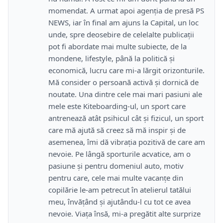
momendat. A urmat apoi agenția de presă PS
NEWS, iar în final am ajuns la Capital, un loc
unde, spre deosebire de celelalte publicații
pot fi abordate mai multe subiecte, de la
mondene, lifestyle, până la politică și
economică, lucru care mi-a lărgit orizonturile.
Mă consider o persoană activă și dornică de
noutate. Una dintre cele mai mari pasiuni ale
mele este Kiteboarding-ul, un sport care
antrenează atât psihicul cât și fizicul, un sport
care mă ajută să creez să mă inspir și de
asemenea, îmi dă vibrația pozitivă de care am
nevoie. Pe lângă sporturile acvatice, am o
pasiune și pentru domeniul auto, motiv
pentru care, cele mai multe vacanțe din
copilărie le-am petrecut în atelierul tatălui
meu, învățând și ajutându-l cu tot ce avea
nevoie. Viața însă, mi-a pregătit alte surprize