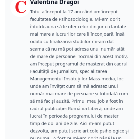
C
Valentina Drăgoi
Totul a început la 17 ani când am început
facultatea de Psihosociologie. Mi-am dorit
întotdeauna să le ofer celor din jur o claritate
mai mare a lucrurilor care îi înconjoară, însă
odată cu finalizarea studiilor mi-am dat
seama că nu mă pot adresa unui număr atât
de mare de persoane. Tocmai din acest motiv,
am început programul de masterat din cadrul
Facultății de Jurnalism, specializarea
Managementul Instituțiilor Mass-media, loc
unde am învățat cum să mă adresez unui
număr mai mare de persoane și totodată cum
să mă fac și auzită. Primul meu job a fost în
cadrul publicației România Liberă, unde am
lucrat în perioada programului de master
timp de doi ani de zile. Aici m-am putut
dezvolta, am putut scrie articole psihologice și
nu numai. A fost ce mi-am dorit până la un