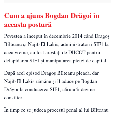
Cum a ajuns Bogdan Drăgoi în
aceasta postură
Povestea a început în decembrie 2014 când Dragoș
Bîlteanu și Najib El Lakis, administratorii SIF1 la
acea vreme, au fost arestați de DIICOT pentru
delapidarea SIF1 și manipularea pieței de capital.
După acel episod Dragoș Bîlteanu pleacă, dar
Najib El Lakis rămâne și îl aduce pe Bogdan
Drăgoi la conducerea SIF1, căruia îi devine
consilier.
În timp ce se judeca procesul penal al lui Bîlteanu