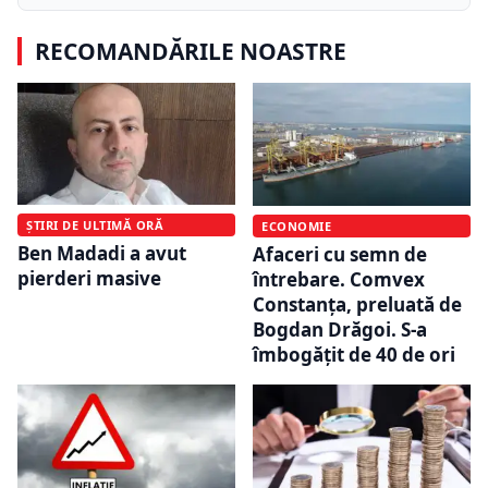
RECOMANDĂRILE NOASTRE
ȘTIRI DE ULTIMĂ ORĂ
ECONOMIE
Ben Madadi a avut
Afaceri cu semn de
pierderi masive
întrebare. Comvex
Constanța, preluată de
Bogdan Drăgoi. S-a
îmbogățit de 40 de ori