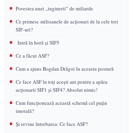
Povestea unei „inginerii” de miliarde
Ce primesc milioanele de acționari de la cele trei
SIF-uri?
Intră în horă și SIF5
Ce a făcut ASF?
Cum a ajuns Bogdan Drăgoi în aceasta postură
Ce face ASF în toți acești ani pentru a apăra
acționarii SIF1 și SIF4? Absolut nimic!
Cum funcționează această schemă cel puțin
imorală?
Și revine întrebarea: Ce face ASF?