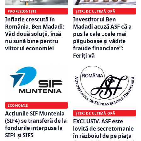
PROFESIONIȘTI
ȘTIRI DE ULTIMĂ ORĂ
Inflaţie crescută în
Investitorul Ben
România. Ben Madadi:
Madadi acuză ASF că a
Văd două soluții, însă
pus la cale „cele mai
nu sună bine pentru
păguboase și vădite
viitorul economiei
fraude financiare”:
Feriți-vă
ECONOMIE
Acțiunile SIF Muntenia
ȘTIRI DE ULTIMĂ ORĂ
(SIF4) se transferă de la
EXCLUSIV. ASF este
fondurile interpuse la
lovită de secretomanie
SIF1 și SIF5
în războiul de pe piața