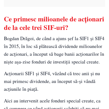
Ce primesc milioanele de acționari
de la cele trei SIF-uri?
Bogdan Drăgoi, de când a ajuns șef la SIF1 și SIF4
în 2015, în loc să plătească dividende milioanelor
de acționari, a început să bage banii acționarilor în
niște așa-zise fonduri de investiții special create.
Acționarii SIF1 și SIF4, văzând că trec anii și nu
mai primesc dividende, au început să-și vândă
acțiunile în piață.
Aici au intervenit acele fonduri special create, ca
să cumpere ce vând acționarii scârbiți că nu mai