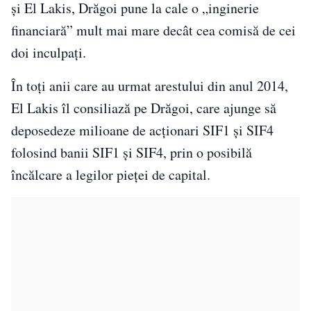
și El Lakis, Drăgoi pune la cale o „inginerie
financiară” mult mai mare decât cea comisă de cei
doi inculpați.
În toți anii care au urmat arestului din anul 2014,
El Lakis îl consiliază pe Drăgoi, care ajunge să
deposedeze milioane de acționari SIF1 și SIF4
folosind banii SIF1 și SIF4, prin o posibilă
încălcare a legilor pieței de capital.