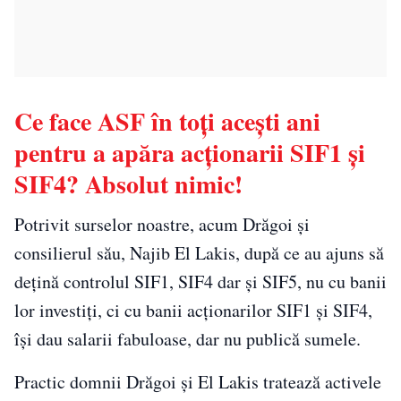
Ce face ASF în toți acești ani
pentru a apăra acționarii SIF1 și
SIF4? Absolut nimic!
Potrivit surselor noastre, acum Drăgoi și
consilierul său, Najib El Lakis, după ce au ajuns să
dețină controlul SIF1, SIF4 dar și SIF5, nu cu banii
lor investiți, ci cu banii acționarilor SIF1 și SIF4,
își dau salarii fabuloase, dar nu publică sumele.
Practic domnii Drăgoi și El Lakis tratează activele