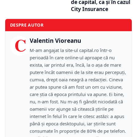
de capital, ca și în cazul
City Insurance
DESPRE AUTOR
C
Valentin Vioreanu
M-am angajat la site-ul capital.ro într-o
perioadă în care online-ul aproape că nu
exista, iar printul era, încă, la o așa de mare
putere încât oamenii de la site erau percepuți,
cumva, drept oaia neagră a redacției. Cineva
ar putea spune că am fost un om cu viziune,
care știa că epoca printului va apune. Ei bine,
nu, n-am fost. Nu m-aș fi gândit niciodată că
oamenii vor ajunge să citească știrile pe
internet în felul în care le citesc astăzi: a apus
până și epoca desktopului, iar știrile sunt
consumate în proporție de 80% de pe telefon.