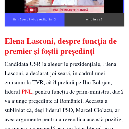
Următorul videoclip în 2
Anulează
Elena Lasconi, despre funcția de
premier și foștii președinți
Candidata USR la alegerile prezidențiale, Elena
Lasconi, a declarat joi seară, în cadrul unei
emisiuni la TVR, că îl preferă pe Ilie Bolojan,
liderul
PNL
, pentru funcția de prim-ministru, dacă
va ajunge președinte al României. Aceasta a
subliniat că, deși liderul PSD, Marcel Ciolacu, ar
avea argumente pentru a revendica această poziție,
opțiunea sa personală este un lider liberal cu o