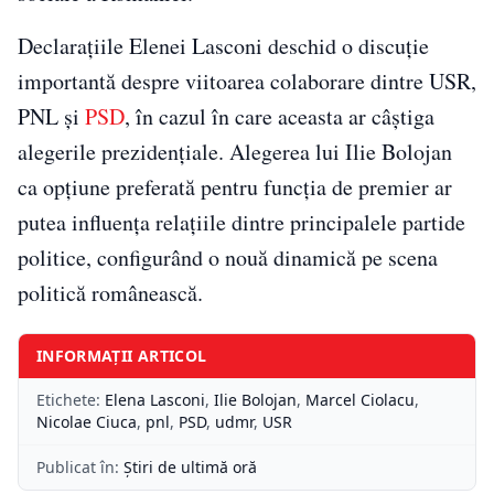
Declarațiile Elenei Lasconi deschid o discuție
importantă despre viitoarea colaborare dintre USR,
PNL și
PSD
, în cazul în care aceasta ar câștiga
alegerile prezidențiale. Alegerea lui Ilie Bolojan
ca opțiune preferată pentru funcția de premier ar
putea influența relațiile dintre principalele partide
politice, configurând o nouă dinamică pe scena
politică românească.
INFORMAȚII ARTICOL
Etichete:
Elena Lasconi
,
Ilie Bolojan
,
Marcel Ciolacu
,
Nicolae Ciuca
,
pnl
,
PSD
,
udmr
,
USR
Publicat în:
Știri de ultimă oră