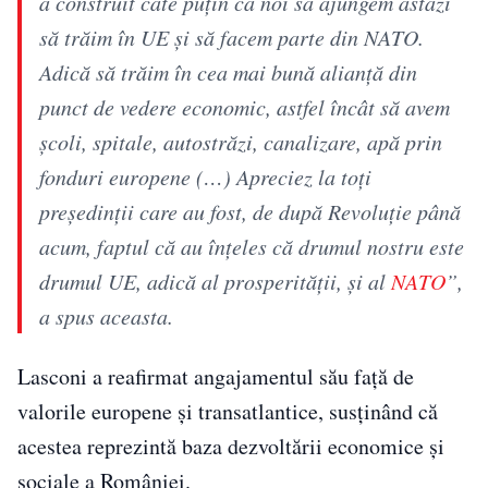
a construit câte puțin ca noi să ajungem astăzi
să trăim în UE și să facem parte din NATO.
Adică să trăim în cea mai bună alianță din
punct de vedere economic, astfel încât să avem
școli, spitale, autostrăzi, canalizare, apă prin
fonduri europene (…) Apreciez la toți
președinții care au fost, de după Revoluție până
acum, faptul că au înțeles că drumul nostru este
drumul UE, adică al prosperității, și al
NATO
”,
a spus aceasta.
Lasconi a reafirmat angajamentul său față de
valorile europene și transatlantice, susținând că
acestea reprezintă baza dezvoltării economice și
sociale a României.