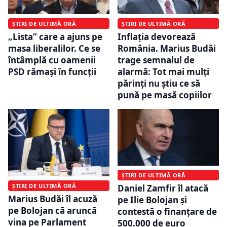
ȘTIRI DE ULTIMĂ ORĂ
ȘTIRI DE ULTIMĂ ORĂ
„Lista” care a ajuns pe
Inflația devorează
masa liberalilor. Ce se
România. Marius Budăi
întâmplă cu oamenii
trage semnalul de
PSD rămași în funcții
alarmă: Tot mai mulți
părinți nu știu ce să
pună pe masă copiilor
ȘTIRI DE ULTIMĂ ORĂ
ȘTIRI DE ULTIMĂ ORĂ
Daniel Zamfir îl atacă
Marius Budăi îl acuză
pe Ilie Bolojan și
pe Bolojan că aruncă
contestă o finanțare de
vina pe Parlament
500.000 de euro