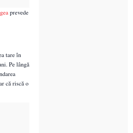
egea
prevede
ea tare în
uni. Pe lângă
endarea
r că riscă o