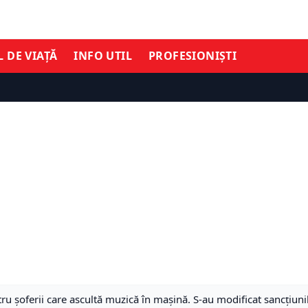
L DE VIAȚĂ
INFO UTIL
PROFESIONIȘTI
 șoferii care ascultă muzică în mașină. S-au modificat sancțiuni