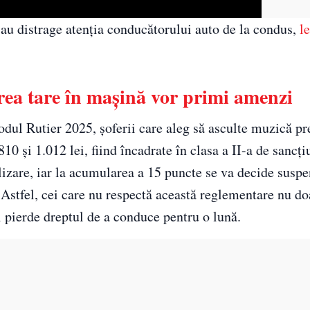
sau distrage atenția conducătorului auto de la condus,
l
prea tare în mașină vor primi amenzi
Codul Rutier 2025, șoferii care aleg să asculte muzică pr
0 și 1.012 lei, fiind încadrate în clasa a II-a de sancți
lizare, iar la acumularea a 15 puncte se va decide susp
Astfel, cei care nu respectă această reglementare nu doa
i pierde dreptul de a conduce pentru o lună.