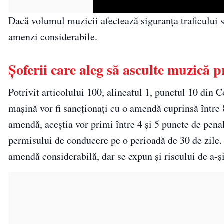
Dacă volumul muzicii afectează siguranța traficului 
amenzi considerabile.
Șoferii care aleg să asculte muzică 
Potrivit articolului 100, alineatul 1, punctul 10 din 
mașină vor fi sancționați cu o amendă cuprinsă între 81
amendă, aceștia vor primi între 4 și 5 puncte de pena
permisului de conducere pe o perioadă de 30 de zile. 
amendă considerabilă, dar se expun și riscului de a-ș