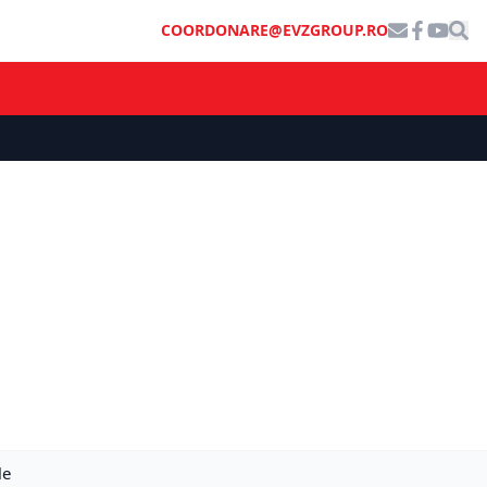
COORDONARE@EVZGROUP.RO
le