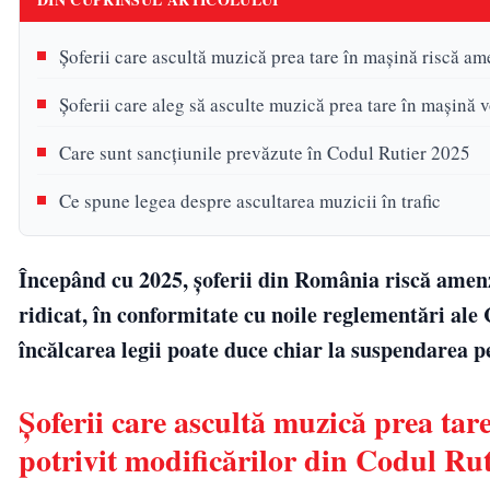
Șoferii care ascultă muzică prea tare în mașină riscă am
Șoferii care aleg să asculte muzică prea tare în mașină 
Care sunt sancțiunile prevăzute în Codul Rutier 2025
Ce spune legea despre ascultarea muzicii în trafic
Începând cu 2025, șoferii din România riscă amenz
ridicat, în conformitate cu noile reglementări ale 
încălcarea legii poate duce chiar la suspendarea 
Șoferii care ascultă muzică prea tar
potrivit modificărilor din Codul Ru