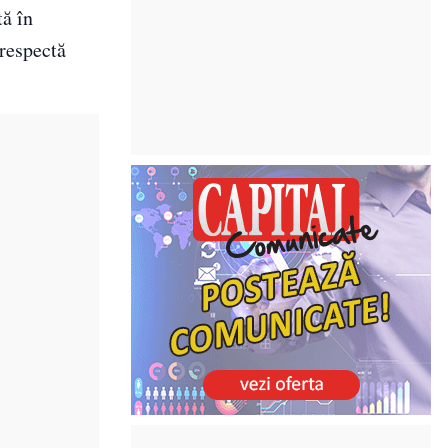
tă în
 respectă