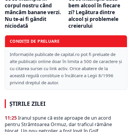
corpul nostru când
bem alcool în fiecare
mâncăm banane verzi.
zi? Legătura dintre
Nu te-ai fi gândit
alcool și problemele
niciodată
creierului
CONDIȚII DE PRELUARE
Informațiile publicate de capital.ro pot fi preluate de
alte publicații online doar în limita a 500 de caractere și
cu citarea sursei cu link activ. Orice abatere de la
această regulă constituie o încălcare a Legii 8/1996
privind dreptul de autor.
ȘTIRILE ZILEI
11:25
Iranul spune că este aproape de un acord
pentru Strâmtoarea Ormuz, dar traficul rămâne
blocat. Un nou petrolier a fost lovit în Golf