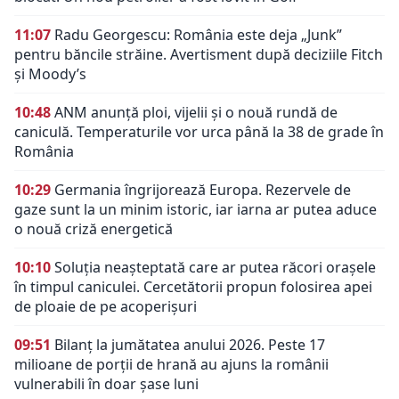
11:07
Radu Georgescu: România este deja „Junk”
pentru băncile străine. Avertisment după deciziile Fitch
și Moody’s
10:48
ANM anunță ploi, vijelii și o nouă rundă de
caniculă. Temperaturile vor urca până la 38 de grade în
România
10:29
Germania îngrijorează Europa. Rezervele de
gaze sunt la un minim istoric, iar iarna ar putea aduce
o nouă criză energetică
10:10
Soluția neașteptată care ar putea răcori orașele
în timpul caniculei. Cercetătorii propun folosirea apei
de ploaie de pe acoperișuri
09:51
Bilanț la jumătatea anului 2026. Peste 17
milioane de porții de hrană au ajuns la românii
vulnerabili în doar șase luni