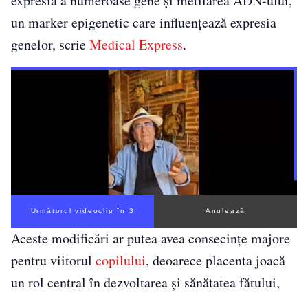
expresia a numeroase gene și metilarea ADN-ului,
un marker epigenetic care influențează expresia
genelor, scrie
Medical Express
.
Următorul videoclip în 3
Anulează
Aceste modificări ar putea avea consecințe majore
pentru viitorul
copilului
, deoarece placenta joacă
un rol central în dezvoltarea și sănătatea fătului,