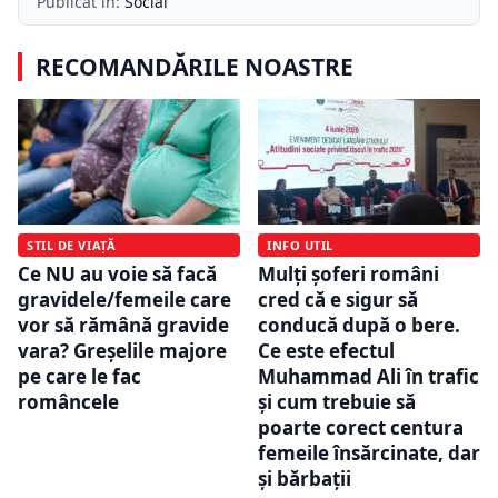
Publicat în:
Social
RECOMANDĂRILE NOASTRE
STIL DE VIAȚĂ
INFO UTIL
Ce NU au voie să facă
Mulți șoferi români
gravidele/femeile care
cred că e sigur să
vor să rămână gravide
conducă după o bere.
vara? Greșelile majore
Ce este efectul
pe care le fac
Muhammad Ali în trafic
româncele
și cum trebuie să
poarte corect centura
femeile însărcinate, dar
și bărbații