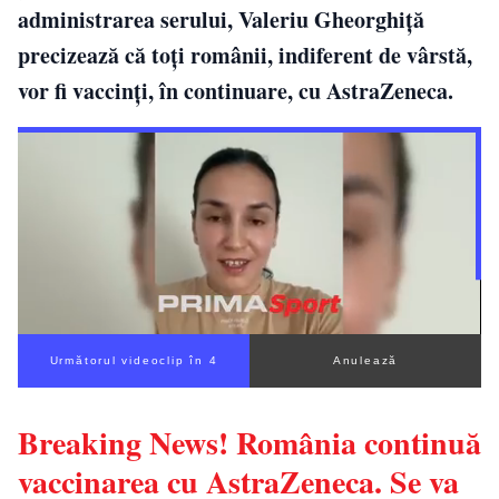
administrarea serului, Valeriu Gheorghiță
precizează că toți românii, indiferent de vârstă,
vor fi vaccinți, în continuare, cu AstraZeneca.
Următorul videoclip în 3
Anulează
Breaking News! România continuă
vaccinarea cu AstraZeneca. Se va