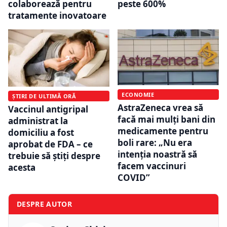
colaborează pentru
peste 600%
tratamente inovatoare
ECONOMIE
ȘTIRI DE ULTIMĂ ORĂ
AstraZeneca vrea să
Vaccinul antigripal
facă mai mulți bani din
administrat la
medicamente pentru
domiciliu a fost
boli rare: „Nu era
aprobat de FDA – ce
intenția noastră să
trebuie să știți despre
facem vaccinuri
acesta
COVID”
DESPRE AUTOR