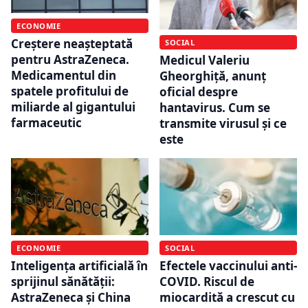
ECONOMIE
Creștere neașteptată
SOCIAL
pentru AstraZeneca.
Medicul Valeriu
Medicamentul din
Gheorghiță, anunț
spatele profitului de
oficial despre
miliarde al gigantului
hantavirus. Cum se
farmaceutic
transmite virusul și ce
este
ECONOMIE
SOCIAL
Inteligența artificială în
Efectele vaccinului anti-
sprijinul sănătății:
COVID. Riscul de
AstraZeneca și China
miocardită a crescut cu