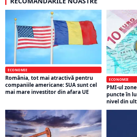
RECOMANDĂRILE NOASTRE
ECONOMIE
România, tot mai atractivă pentru
ECONOMIE
companiile americane: SUA sunt cel
PMI-ul zonei
mai mare investitor din afara UE
puncte în lu
nivel din ul