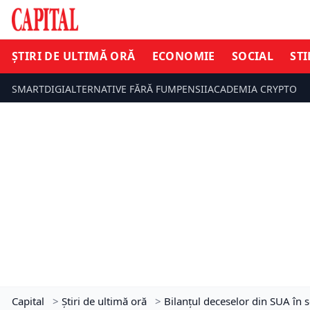
ȘTIRI DE ULTIMĂ ORĂ
ECONOMIE
SOCIAL
STI
SMARTDIGI
ALTERNATIVE FĂRĂ FUM
PENSII
ACADEMIA CRYPTO
Capital
>
Știri de ultimă oră
>
Bilanțul deceselor din SUA în s