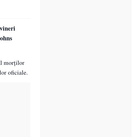
vineri
Johns
al morţilor
or oficiale.