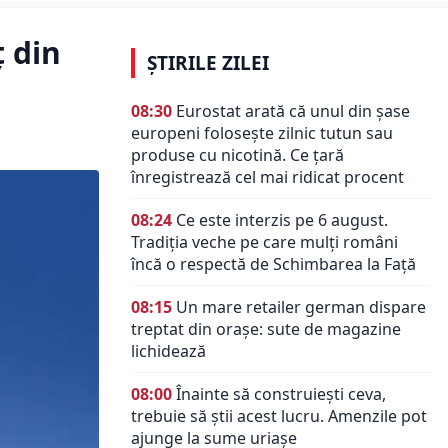
ț din
ȘTIRILE ZILEI
08:30
Eurostat arată că unul din șase
europeni folosește zilnic tutun sau
produse cu nicotină. Ce țară
înregistrează cel mai ridicat procent
08:24
Ce este interzis pe 6 august.
Tradiția veche pe care mulți români
încă o respectă de Schimbarea la Față
08:15
Un mare retailer german dispare
treptat din orașe: sute de magazine
lichidează
08:00
Înainte să construiești ceva,
trebuie să știi acest lucru. Amenzile pot
ajunge la sume uriașe