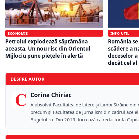
ECONOMIE
INFO UTIL
Petrolul explodează săptămâna
România se
aceasta. Un nou risc din Orientul
scădere a n
Mijlociu pune piețele în alertă
deceselor a
decât cel al
DESPRE AUTOR
C
Corina Chiriac
A absolvit Facultatea de Litere și Limbi Străine din
precum și Facultatea de Jurnalism din cadrul acelei
Bugetul.ro. Din 2019, lucrează ca redactor la Capit