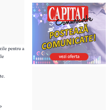
zile pentru a
ele
te.
P