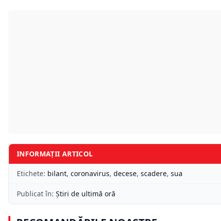
INFORMAȚII ARTICOL
Etichete:
bilant
,
coronavirus
,
decese
,
scadere
,
sua
Publicat în:
Știri de ultimă oră