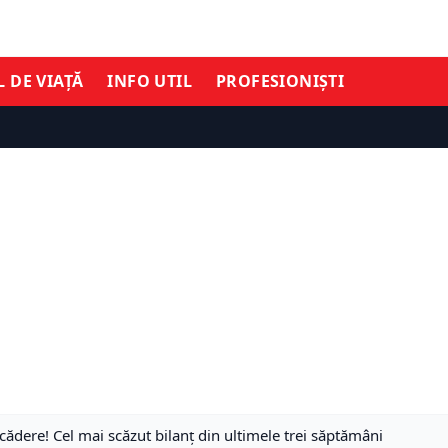
L DE VIAȚĂ
INFO UTIL
PROFESIONIȘTI
cădere! Cel mai scăzut bilanț din ultimele trei săptămâni