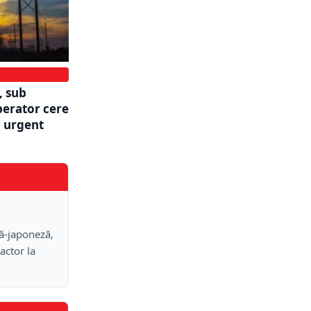
, sub
perator cere
 urgent
nă-japoneză,
actor la