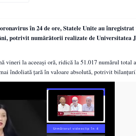
ronavirus în 24 de ore, Statele Unite au înregistrat 
âni, potrivit numărătorii realizate de Universitatea 
nă vineri la aceeaşi oră, ridică la 51.017 numărul total 
ai îndoliată ţară în valoare absolută, potrivit bilanţuril
Următorul videoclip în 3