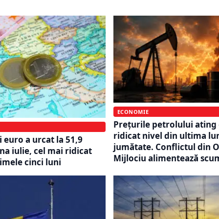
ECONOMIE
Prețurile petrolului ating
ridicat nivel din ultima lu
 euro a urcat la 51,9
jumătate. Conflictul din O
na iulie, cel mai ridicat
Mijlociu alimentează scum
timele cinci luni