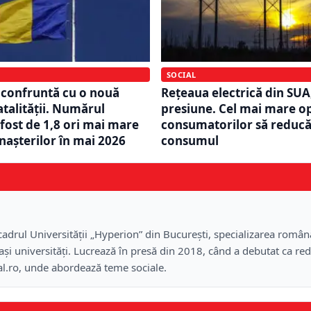
SOCIAL
 confruntă cu o nouă
Rețeaua electrică din SUA
atalității. Numărul
presiune. Cel mai mare o
 fost de 1,8 ori mai mare
consumatorilor să reducă
 nașterilor în mai 2026
consumul
 cadrul Universității „Hyperion” din București, specializarea româ
ași universități. Lucrează în presă din 2018, când a debutat ca red
al.ro, unde abordează teme sociale.