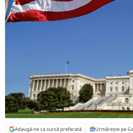
Adaugă-ne ca sursă preferată
Urmărește pe G