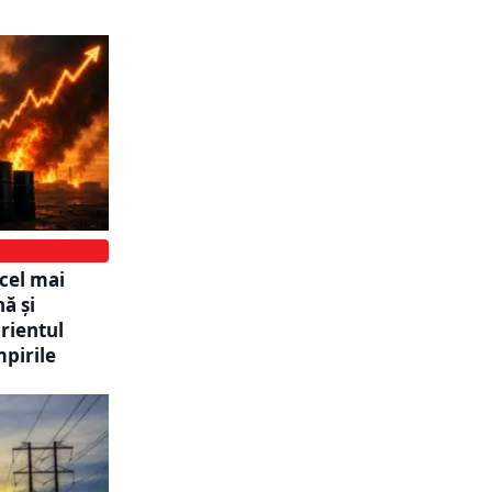
 cel mai
nă și
rientul
pirile