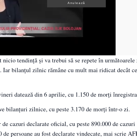
Anulează
icio tendinţă şi va trebui să se repete în următoarele 
. Iar bilanţul zilnic rămâne cu mult mai ridicat decât c
ineri datează din 6 aprilie, cu 1.150 de morţi înregistra
ve bilanţuri zilnice, cu peste 3.170 de morţi într-o zi.
e cazuri declarate oficial, cu peste 890.000 de cazuri
0 de persoane au fost declarate vindecate, mai scrie AF