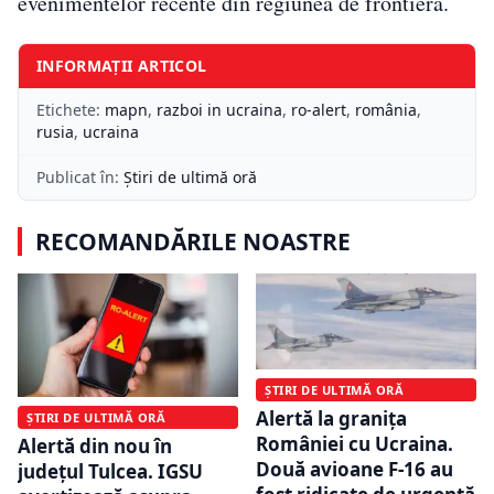
evenimentelor recente din regiunea de frontieră.
INFORMAȚII ARTICOL
Etichete:
mapn
,
razboi in ucraina
,
ro-alert
,
românia
,
rusia
,
ucraina
Publicat în:
Știri de ultimă oră
RECOMANDĂRILE NOASTRE
ȘTIRI DE ULTIMĂ ORĂ
Alertă la granița
ȘTIRI DE ULTIMĂ ORĂ
României cu Ucraina.
Alertă din nou în
Două avioane F-16 au
județul Tulcea. IGSU