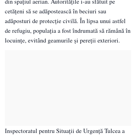
din spațiul aerian. Autoritățile i-au sfătuit pe
cetățeni să se adăpostească în beciuri sau
adăposturi de protecție civilă. În lipsa unui astfel
de refugiu, populația a fost îndrumată să rămână în
locuințe, evitând geamurile și pereții exteriori.
Inspectoratul pentru Situații de Urgență Tulcea a