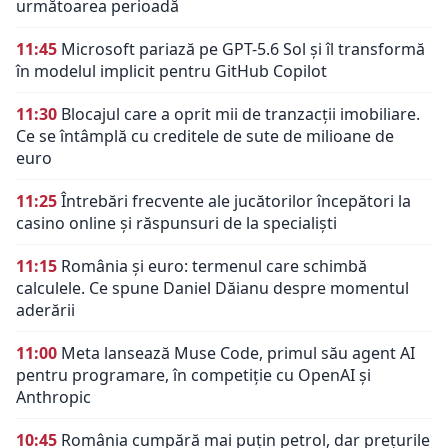
următoarea perioadă
11:45
Microsoft pariază pe GPT-5.6 Sol și îl transformă
în modelul implicit pentru GitHub Copilot
11:30
Blocajul care a oprit mii de tranzacții imobiliare.
Ce se întâmplă cu creditele de sute de milioane de
euro
11:25
Întrebări frecvente ale jucătorilor începători la
casino online și răspunsuri de la specialiști
11:15
România și euro: termenul care schimbă
calculele. Ce spune Daniel Dăianu despre momentul
aderării
11:00
Meta lansează Muse Code, primul său agent AI
pentru programare, în competiție cu OpenAI și
Anthropic
10:45
România cumpără mai puțin petrol, dar prețurile