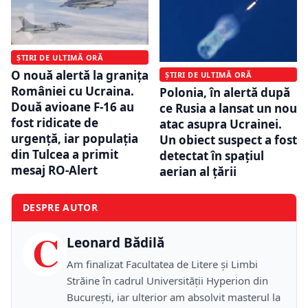
ȘTIRI DE ULTIMĂ ORĂ
O nouă alertă la granița
ȘTIRI DE ULTIMĂ ORĂ
României cu Ucraina.
Polonia, în alertă după
Două avioane F-16 au
ce Rusia a lansat un nou
fost ridicate de
atac asupra Ucrainei.
urgență, iar populația
Un obiect suspect a fost
din Tulcea a primit
detectat în spațiul
mesaj RO-Alert
aerian al țării
DESPRE AUTOR
C
Leonard Bădilă
Am finalizat Facultatea de Litere și Limbi
Străine în cadrul Universității Hyperion din
București, iar ulterior am absolvit masterul la