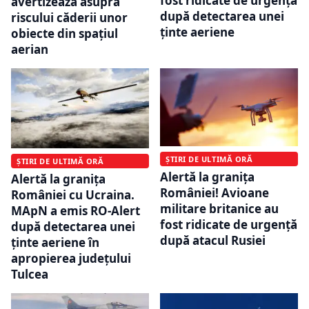
fost ridicate de urgență
avertizează asupra
după detectarea unei
riscului căderii unor
ținte aeriene
obiecte din spațiul
aerian
ȘTIRI DE ULTIMĂ ORĂ
ȘTIRI DE ULTIMĂ ORĂ
Alertă la granița
Alertă la granița
României! Avioane
României cu Ucraina.
militare britanice au
MApN a emis RO-Alert
fost ridicate de urgență
după detectarea unei
după atacul Rusiei
ținte aeriene în
apropierea județului
Tulcea