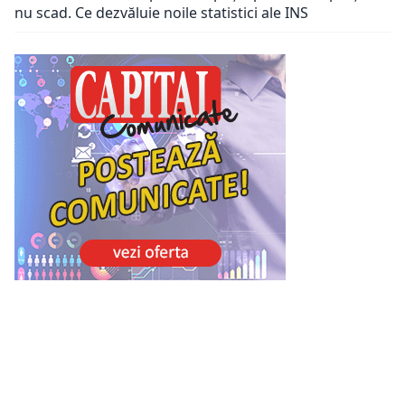
nu scad. Ce dezvăluie noile statistici ale INS