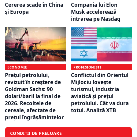
Cererea scade în China
Compania lui Elon
și Europa
Musk accelerează
intrarea pe Nasdaq
ECONOMIE
PROFESIONIȘTI
Prețul petrolului,
Conflictul din Orientul
revizuit în creștere de
Mijlociu lovește
Goldman Sachs: 90
turismul, industria
dolari/baril la final de
aviatică și prețul
2026. Recoltele de
petrolului. Cât va dura
cereale, afectate de
totul. Analiză XTB
prețul îngrășămintelor
CONDIȚII DE PRELUARE