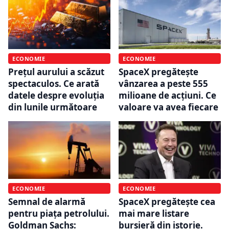
ECONOMIE
ECONOMIE
Prețul aurului a scăzut
SpaceX pregătește
spectaculos. Ce arată
vânzarea a peste 555
datele despre evoluția
milioane de acțiuni. Ce
din lunile următoare
valoare va avea fiecare
ECONOMIE
ECONOMIE
Semnal de alarmă
SpaceX pregătește cea
pentru piața petrolului.
mai mare listare
Goldman Sachs:
bursieră din istorie.