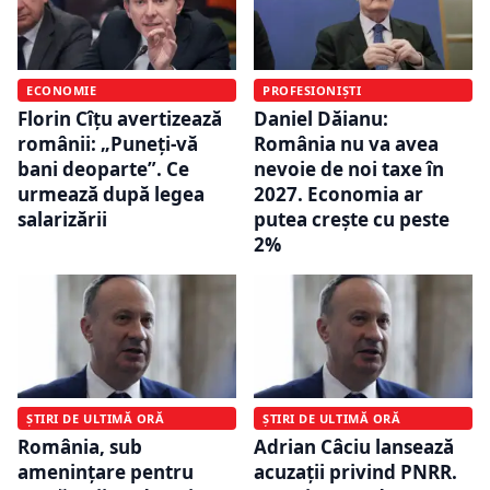
ECONOMIE
PROFESIONIȘTI
Florin Cîțu avertizează
Daniel Dăianu:
românii: „Puneți-vă
România nu va avea
bani deoparte”. Ce
nevoie de noi taxe în
urmează după legea
2027. Economia ar
salarizării
putea crește cu peste
2%
ȘTIRI DE ULTIMĂ ORĂ
ȘTIRI DE ULTIMĂ ORĂ
România, sub
Adrian Câciu lansează
amenințare pentru
acuzații privind PNRR.