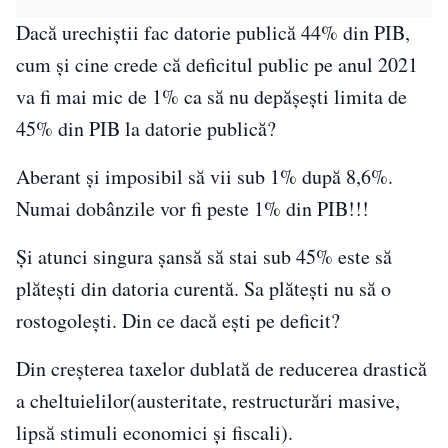
Dacă urechiștii fac datorie publică 44% din PIB,
cum și cine crede că deficitul public pe anul 2021
va fi mai mic de 1% ca să nu depășești limita de
45% din PIB la datorie publică?
Aberant și imposibil să vii sub 1% după 8,6%.
Numai dobânzile vor fi peste 1% din PIB!!!
Și atunci singura șansă să stai sub 45% este să
plătești din datoria curentă. Sa plătești nu să o
rostogolești. Din ce dacă ești pe deficit?
Din creșterea taxelor dublată de reducerea drastică
a cheltuielilor(austeritate, restructurări masive,
lipsă stimuli economici și fiscali).