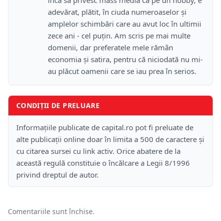
încă să privesc mass media ca pe un hobby, e
adevărat, plătit, în ciuda numeroaselor și
amplelor schimbări care au avut loc în ultimii
zece ani - cel puțin. Am scris pe mai multe
domenii, dar preferatele mele rămân
economia și satira, pentru că niciodată nu mi-
au plăcut oamenii care se iau prea în serios.
CONDIȚII DE PRELUARE
Informațiile publicate de capital.ro pot fi preluate de
alte publicații online doar în limita a 500 de caractere și
cu citarea sursei cu link activ. Orice abatere de la
această regulă constituie o încălcare a Legii 8/1996
privind dreptul de autor.
Comentariile sunt închise.