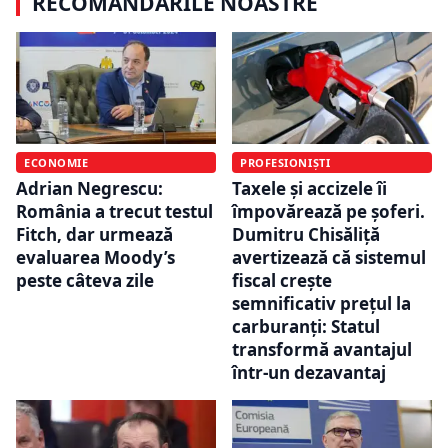
RECOMANDĂRILE NOASTRE
PROFESIONIȘTI
ECONOMIE
Taxele și accizele îi
Adrian Negrescu:
împovărează pe șoferi.
România a trecut testul
Dumitru Chisăliță
Fitch, dar urmează
avertizează că sistemul
evaluarea Moody’s
fiscal crește
peste câteva zile
semnificativ prețul la
carburanți: Statul
transformă avantajul
într-un dezavantaj