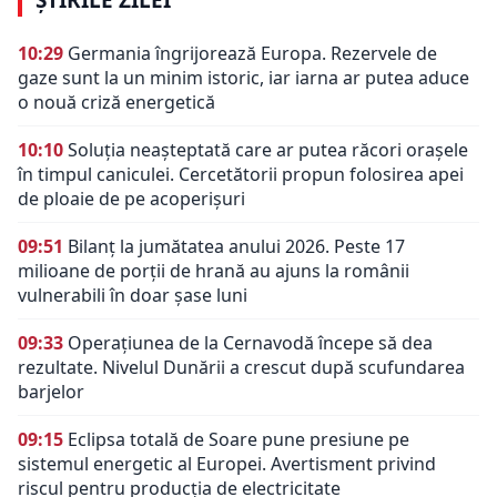
ȘTIRILE ZILEI
10:29
Germania îngrijorează Europa. Rezervele de
gaze sunt la un minim istoric, iar iarna ar putea aduce
o nouă criză energetică
10:10
Soluția neașteptată care ar putea răcori orașele
în timpul caniculei. Cercetătorii propun folosirea apei
de ploaie de pe acoperișuri
09:51
Bilanț la jumătatea anului 2026. Peste 17
milioane de porții de hrană au ajuns la românii
vulnerabili în doar șase luni
09:33
Operațiunea de la Cernavodă începe să dea
rezultate. Nivelul Dunării a crescut după scufundarea
barjelor
09:15
Eclipsa totală de Soare pune presiune pe
sistemul energetic al Europei. Avertisment privind
riscul pentru producția de electricitate