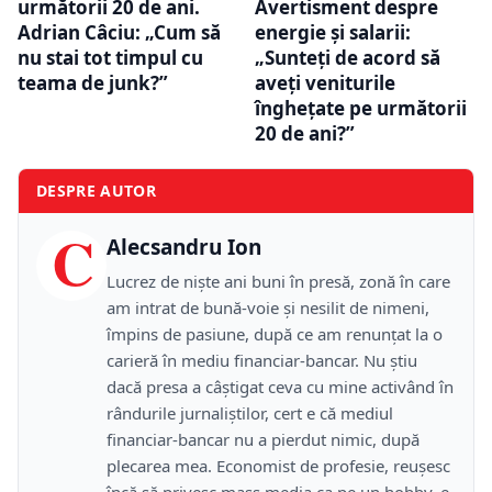
următorii 20 de ani.
Avertisment despre
Adrian Câciu: „Cum să
energie și salarii:
nu stai tot timpul cu
„Sunteți de acord să
teama de junk?”
aveți veniturile
înghețate pe următorii
20 de ani?”
DESPRE AUTOR
C
Alecsandru Ion
Lucrez de niște ani buni în presă, zonă în care
am intrat de bună-voie și nesilit de nimeni,
împins de pasiune, după ce am renunțat la o
carieră în mediu financiar-bancar. Nu știu
dacă presa a câștigat ceva cu mine activând în
rândurile jurnaliștilor, cert e că mediul
financiar-bancar nu a pierdut nimic, după
plecarea mea. Economist de profesie, reușesc