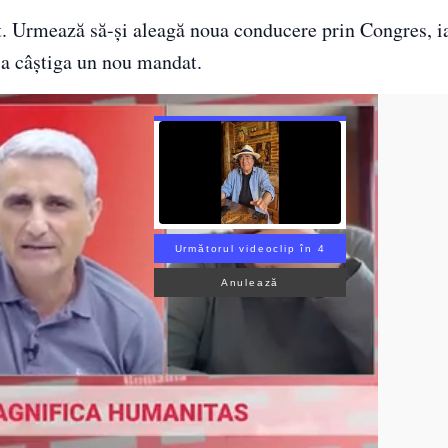
. Urmează să-şi aleagă noua conducere prin Congres, i
 a câştiga un nou mandat.
Următorul videoclip în 3
Anulează