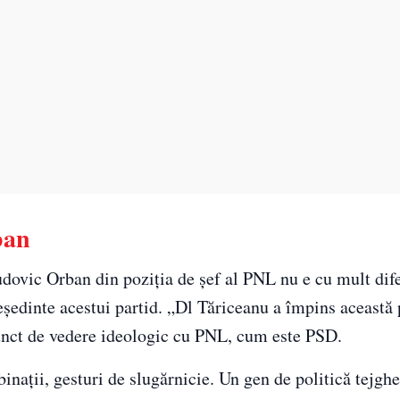
ban
udovic Orban din poziţia de şef al PNL nu e cu mult dife
şedinte acestui partid. „Dl Tăriceanu a împins această 
 punct de vedere ideologic cu PNL, cum este PSD.
inaţii, gesturi de slugărnicie. Un gen de politică tejghe