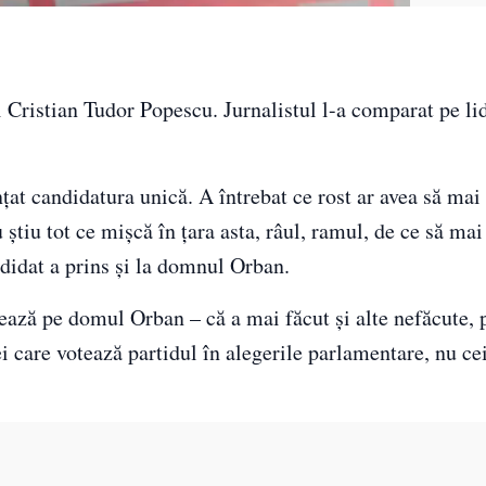
i Cristian Tudor Popescu. Jurnalistul l-a comparat pe l
ţat candidatura unică. A întrebat ce rost ar avea să ma
 ştiu tot ce mişcă în ţara asta, râul, ramul, de ce să ma
didat a prins şi la domnul Orban.
ează pe domul Orban – că a mai făcut şi alte nefăcute, p
ei care votează partidul în alegerile parlamentare, nu ce