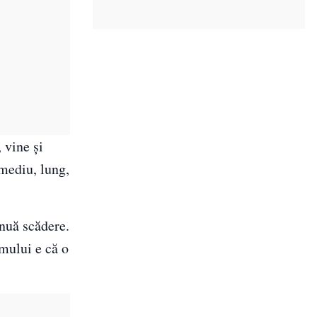
 vine şi
mediu, lung,
inuă scădere.
omului e că o