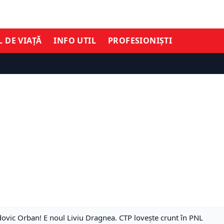
L DE VIAȚĂ
INFO UTIL
PROFESIONIȘTI
udovic Orban! E noul Liviu Dragnea. CTP loveşte crunt în PNL