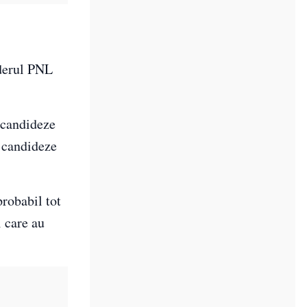
iderul PNL
i candideze
i candideze
robabil tot
i care au