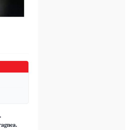
.
ragnea.