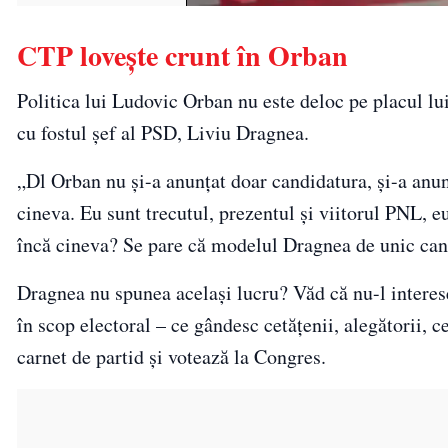
CTP loveşte crunt în Orban
Politica lui Ludovic Orban nu este deloc pe placul lu
cu fostul şef al PSD, Liviu Dragnea.
„Dl Orban nu şi-a anunţat doar candidatura, şi-a anun
cineva. Eu sunt trecutul, prezentul şi viitorul PNL, eu
încă cineva? Se pare că modelul Dragnea de unic can
Dragnea nu spunea acelaşi lucru? Văd că nu-l interes
în scop electoral – ce gândesc cetăţenii, alegătorii, c
carnet de partid şi votează la Congres.