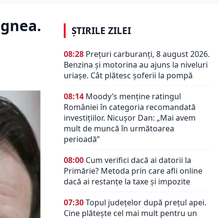
agnea.
ȘTIRILE ZILEI
08:28
Prețuri carburanți, 8 august 2026.
Benzina și motorina au ajuns la niveluri
uriașe. Cât plătesc șoferii la pompă
08:14
Moody’s menține ratingul
României în categoria recomandată
investițiilor. Nicușor Dan: „Mai avem
mult de muncă în următoarea
perioadă”
08:00
Cum verifici dacă ai datorii la
Primărie? Metoda prin care afli online
dacă ai restanțe la taxe și impozite
07:30
Topul județelor după prețul apei.
Cine plătește cel mai mult pentru un