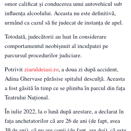
omor calificat și conducerea unui autovehicul sub
influența alcoolului. Aceasta nu este definitivă,
urmând ca cazul să fie judecat de instanța de apel.
Totodată, judecătorii au luat în considerare
comportamentul neobișnuit al inculpatei pe
parcursul procedurilor judiciare.
Potrivit
ziaruldeiasi.ro
, a doua zi după accident,
Adina Ghervase părăsise spitalul desculță. Aceasta
a fost găsită în timp ce se plimba în parcul din fața
Teatrului Național.
În iulie 2022, la o lună după arestare, a declarat în
fața anchetatorilor că are 26 de ani (de fapt, avea
39 de ani), că nu are copii (de fapt, are doi), că este