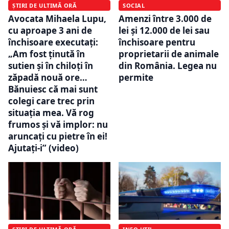
ȘTIRI DE ULTIMĂ ORĂ
SOCIAL
Avocata Mihaela Lupu,
Amenzi între 3.000 de
cu aproape 3 ani de
lei și 12.000 de lei sau
închisoare executați:
închisoare pentru
„Am fost ținută în
proprietarii de animale
sutien și în chiloți în
din România. Legea nu
zăpadă nouă ore…
permite
Bănuiesc că mai sunt
colegi care trec prin
situația mea. Vă rog
frumos și vă implor: nu
aruncați cu pietre în ei!
Ajutați-i” (video)