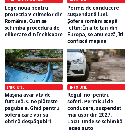
ȘTIRI DE ULTIMĂ ORĂ
INFO UTIL
Lege nouă pentru
Permis de conducere
protecția victimelor din
suspendat 8 luni.
România. Cum se
Șoferii români scapă
schimbă procedura de
ieftin: În alte țări din
eliberare din închisoare
Europa, se anulează, îți
confiscă mașina
INFO UTIL
INFO UTIL
Mașină avariată de
Reguli noi pentru
furtună. Cine plătește
șoferi. Permisul de
pagubele. Ghid pentru
conducere, suspendat
șoferii care vor să
mai ușor din 2027.
obțină despăgubiri
Locul unde se schimbă
legea auto