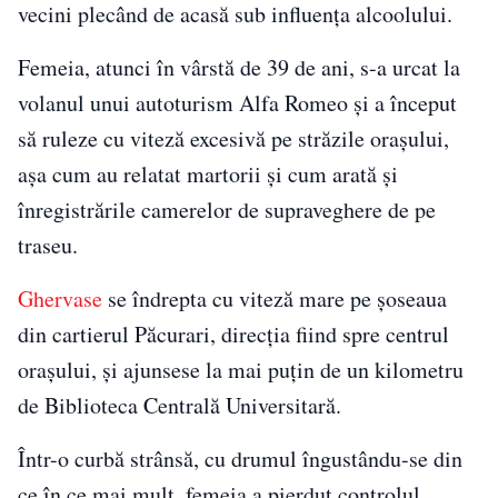
vecini plecând de acasă sub influența alcoolului.
Femeia, atunci în vârstă de 39 de ani, s-a urcat la
volanul unui autoturism Alfa Romeo și a început
să ruleze cu viteză excesivă pe străzile orașului,
așa cum au relatat martorii și cum arată și
înregistrările camerelor de supraveghere de pe
traseu.
Ghervase
se îndrepta cu viteză mare pe șoseaua
din cartierul Păcurari, direcția fiind spre centrul
orașului, și ajunsese la mai puțin de un kilometru
de Biblioteca Centrală Universitară.
Într-o curbă strânsă, cu drumul îngustându-se din
ce în ce mai mult, femeia a pierdut controlul