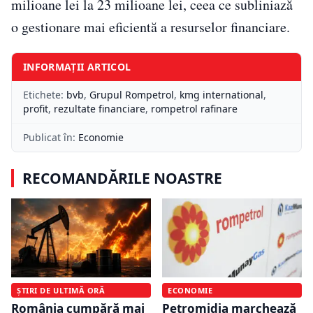
milioane lei la 23 milioane lei, ceea ce subliniază
o gestionare mai eficientă a resurselor financiare.
INFORMAȚII ARTICOL
Etichete:
bvb
,
Grupul Rompetrol
,
kmg international
,
profit
,
rezultate financiare
,
rompetrol rafinare
Publicat în:
Economie
RECOMANDĂRILE NOASTRE
ȘTIRI DE ULTIMĂ ORĂ
ECONOMIE
România cumpără mai
Petromidia marchează