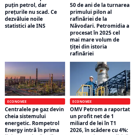
puțin petrol, dar
50 de ani de la turnarea
prețurile nu scad. Ce
primului pilon al
dezvăluie noile
rafinăriei de la
statistici ale INS
Năvodari. Petromidia a
procesat în 2025 cel
mai mare volum de
țiței din istoria
rafinăriei
ECONOMIE
ECONOMIE
Centralele pe gaz devin
OMV Petrom a raportat
cheia sistemului
un profit net de 1
energetic. Rompetrol
miliard de lei în T1
Energy intră în prima
2026, în scădere cu 4%: