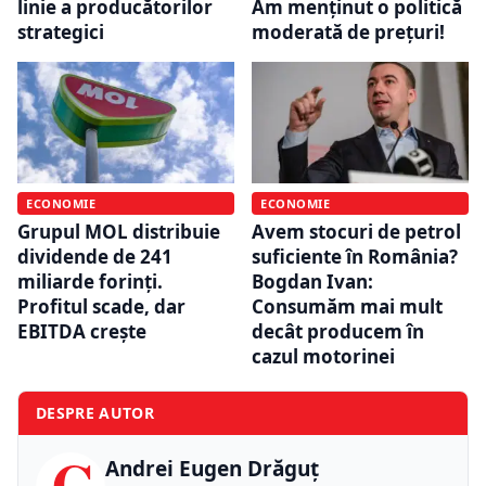
linie a producătorilor
Am menținut o politică
strategici
moderată de prețuri!
ECONOMIE
ECONOMIE
Grupul MOL distribuie
Avem stocuri de petrol
dividende de 241
suficiente în România?
miliarde forinți.
Bogdan Ivan:
Profitul scade, dar
Consumăm mai mult
EBITDA crește
decât producem în
cazul motorinei
DESPRE AUTOR
C
Andrei Eugen Drăguț