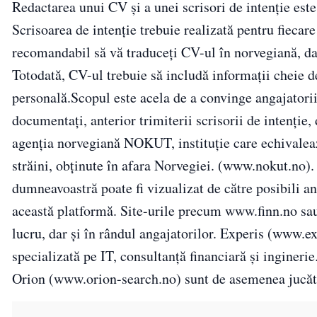
Redactarea unui CV și a unei scrisori de intenție est
Scrisoarea de intenție trebuie realizată pentru fiecar
recomandabil să vă traduceți CV-ul în norvegiană, da
Totodată, CV-ul trebuie să includă informații cheie d
personală.Scopul este acela de a convinge angajatorii 
documentați, anterior trimiterii scrisorii de intenție
agenția norvegiană NOKUT, instituție care echivalează
străini, obținute în afara Norvegiei. (www.nokut.no)
dumneavoastră poate fi vizualizat de către posibili a
această platformă. Site-urile precum www.finn.no sa
lucru, dar și în rândul angajatorilor. Experis (www.e
specializată pe IT, consultanță financiară și ingine
Orion (www.orion-search.no) sunt de asemenea jucăto