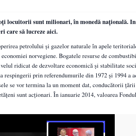
ţi locuitorii sunt milionari, în monedă naţională. I
ri care să lucreze aici.
rirea petrolului şi gazelor naturale în apele teritoriale
 a economiei norvegiene. Bogatele resurse de combustibi
ivelul ridicat de dezvoltare economică şi stabilitate soc
aza respingerii prin referendumurile din 1972 şi 1994 a a
le se vor termina la un moment dat, conducătorii ţării 
etăţeni sunt acţionari. În ianuarie 2014, valoarea Fondul