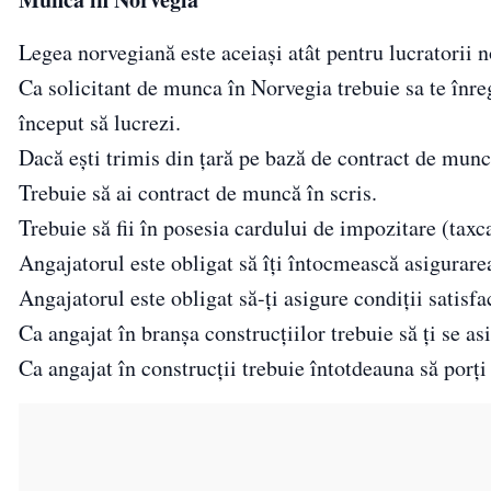
Legea norvegiană este aceiași atât pentru lucratorii no
Ca solicitant de munca în Norvegia trebuie sa te înreg
început să lucrezi.
Dacă ești trimis din țară pe bază de contract de muncă
Trebuie să ai contract de muncă în scris.
Trebuie să fii în posesia cardului de impozitare (taxc
Angajatorul este obligat să îți întocmească asigurar
Angajatorul este obligat să-ți asigure condiții satisfa
Ca angajat în branșa construcțiilor trebuie să ți se a
Ca angajat în construcții trebuie întotdeauna să porți