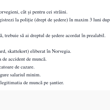
rvegieni, cât și pentru cei străini.
istrezi la poliție (drept de ședere) în maxim 3 luni dup
, trebuie să ai dreptul de ședere acordat în prealabil.
ard, skattekort) eliberat în Norvegia.
ea de accident de muncă.
catoare de cazare.
sigure salariul minim.
 legitimatia de muncă pe șantier.