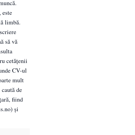
 muncă.
, este
tă limbă.
scriere
nă să vă
nsulta
ru cetățenii
 unde CV-ul
oarte mult
 caută de
ară, fiind
s.no) și