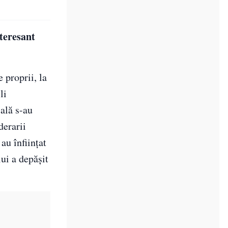
nteresant
 proprii, la
li
ială s-au
derarii
au înfiinţat
ui a depăşit