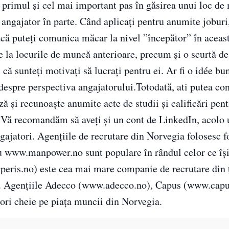
e primul și cel mai important pas în găsirea unui loc de
e angajator în parte. Când aplicați pentru anumite joburi
că puteți comunica măcar la nivel ”începător” în aceas
e la locurile de muncă anterioare, precum și o scurtă de
că sunteți motivați să lucrați pentru ei. Ar fi o idée bu
, despre perspectiva angajatorului.Totodată, ati putea co
 și recunoaște anumite acte de studii și calificări pent
. Vă recomandăm să aveți și un cont de LinkedIn, acolo
ngajatori. Agențiile de recrutare din Norvegia folosesc f
u www.manpower.no sunt populare în rândul celor ce își
xperis.no) este cea mai mare companie de recrutare din ț
rie. Agențiile Adecco (www.adecco.no), Capus (www.capu
ri cheie pe piața muncii din Norvegia.