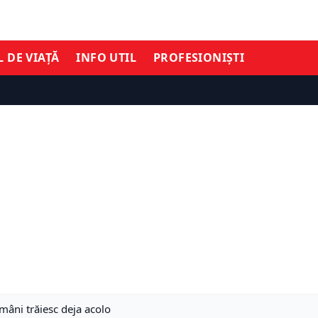
L DE VIAȚĂ
INFO UTIL
PROFESIONIȘTI
omâni trăiesc deja acolo