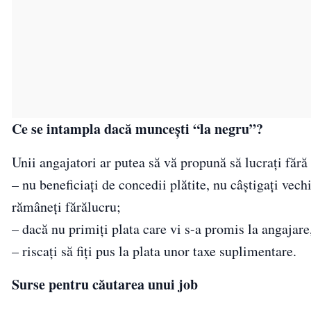
Ce se intampla dacă muncești “la negru”?
Unii angajatori ar putea să vă propună să lucrați fără
– nu beneficiați de concedii plătite, nu câștigați vec
rămâneți fărălucru;
– dacă nu primiți plata care vi s-a promis la angajare,
– riscați să fiți pus la plata unor taxe suplimentare.
Surse pentru căutarea unui job