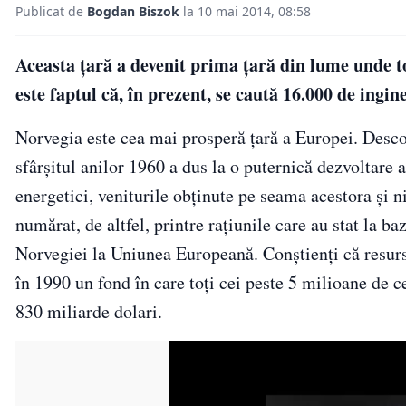
Publicat de
Bogdan Biszok
la 10 mai 2014, 08:58
Aceasta țară a devenit prima ţară din lume unde to
este faptul că, în prezent, se caută 16.000 de ingine
Norvegia este cea mai prosperă țară a Europei. Descope
sfârşitul anilor 1960 a dus la o puternică dezvoltare
energetici, veniturile obţinute pe seama acestora şi n
numărat, de altfel, printre raţiunile care au stat la b
Norvegiei la Uniunea Europeană. Conştienţi că resurse
în 1990 un fond în care toţi cei peste 5 milioane de c
830 miliarde dolari.