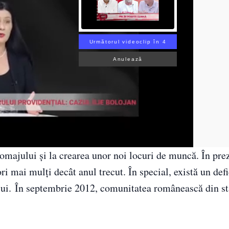
Următorul videoclip în 2
Anulează
majului și la crearea unor noi locuri de muncă. În prez
i mai mulți decât anul trecut. În special, există un defi
ului. În septembrie 2012, comunitatea românească din st