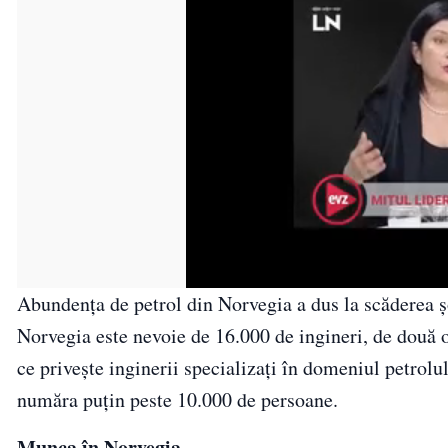
Abundența de petrol din Norvegia a dus la scăderea șo
Norvegia este nevoie de 16.000 de ingineri, de două or
ce privește inginerii specializați în domeniul petrol
număra puţin peste 10.000 de persoane.
Munca în Norvegia