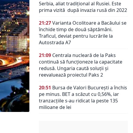
Serbia, aliat tradiţional al Rusiei. Este
prima vizită după invazia rusă din 2022
21:27
Varianta Ocolitoare a Bacăului se
închide timp de două săptămâni.
Traficul, deviat pentru lucrările la
Autostrada A7
21:09
Centrala nucleară de la Paks
continuă să funcționeze la capacitate
redusă. Ungaria caută soluții și
reevaluează proiectul Paks 2
20:51
Bursa de Valori București a închis
pe minus. BET a scăzut cu 0,56%, iar
tranzacțiile s-au ridicat la peste 135
milioane de lei