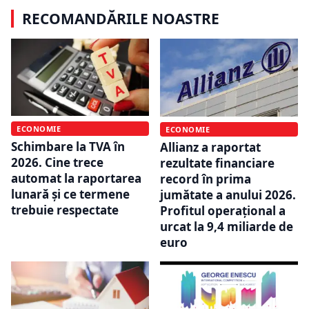
RECOMANDĂRILE NOASTRE
ECONOMIE
ECONOMIE
Schimbare la TVA în
Allianz a raportat
2026. Cine trece
rezultate financiare
automat la raportarea
record în prima
lunară și ce termene
jumătate a anului 2026.
trebuie respectate
Profitul operațional a
urcat la 9,4 miliarde de
euro