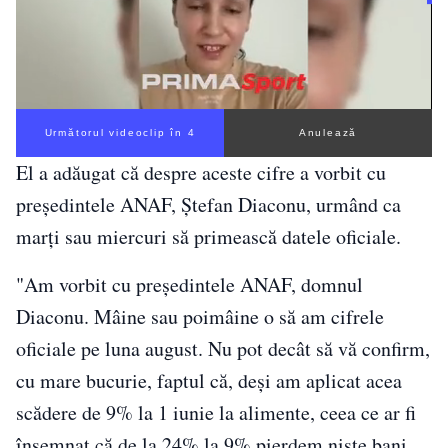
Următorul videoclip în 3
Anulează
El a adăugat că despre aceste cifre a vorbit cu
președintele ANAF, Ștefan Diaconu, urmând ca
marți sau miercuri să primească datele oficiale.
"Am vorbit cu președintele ANAF, domnul
Diaconu. Mâine sau poimâine o să am cifrele
oficiale pe luna august. Nu pot decât să vă confirm,
cu mare bucurie, faptul că, deși am aplicat acea
scădere de 9% la 1 iunie la alimente, ceea ce ar fi
însemnat că de la 24% la 9% pierdem niște bani,