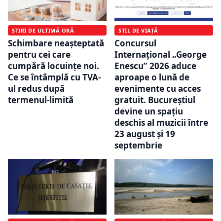
ȘTIRI DE ULTIMĂ ORĂ
STIL DE VIAȚĂ
Schimbare neașteptată
Concursul
pentru cei care
Internațional „George
cumpără locuințe noi.
Enescu” 2026 aduce
Ce se întâmplă cu TVA-
aproape o lună de
ul redus după
evenimente cu acces
termenul-limită
gratuit. Bucureștiul
devine un spațiu
deschis al muzicii între
23 august și 19
septembrie