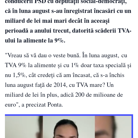
conducerii PSD cu deputații social-democrați,
că în luna august s-au înregistrat încasări cu un
miliard de lei mai mari decât în aceeași
perioadă a anului trecut, datorită scăderii TVA-
ului la alimente la 9%.
"Vreau să vă dau o veste bună. În luna august, cu
TVA 9% la alimente și cu 1% doar taxa specială și
nu 1,5%, cât credeți că am încasat, că s-a închis
luna august față de 2014, cu TVA mare? Un
miliard de lei în plus, adică 200 de milioane de
euro", a precizat Ponta.