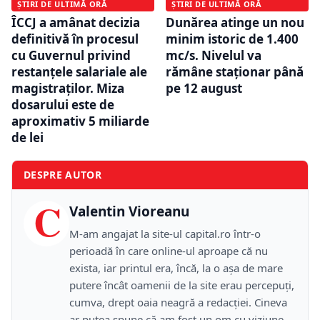
ȘTIRI DE ULTIMĂ ORĂ
ȘTIRI DE ULTIMĂ ORĂ
ÎCCJ a amânat decizia
Dunărea atinge un nou
definitivă în procesul
minim istoric de 1.400
cu Guvernul privind
mc/s. Nivelul va
restanțele salariale ale
rămâne staționar până
magistraților. Miza
pe 12 august
dosarului este de
aproximativ 5 miliarde
de lei
DESPRE AUTOR
C
Valentin Vioreanu
M-am angajat la site-ul capital.ro într-o
perioadă în care online-ul aproape că nu
exista, iar printul era, încă, la o așa de mare
putere încât oamenii de la site erau percepuți,
cumva, drept oaia neagră a redacției. Cineva
ar putea spune că am fost un om cu viziune,