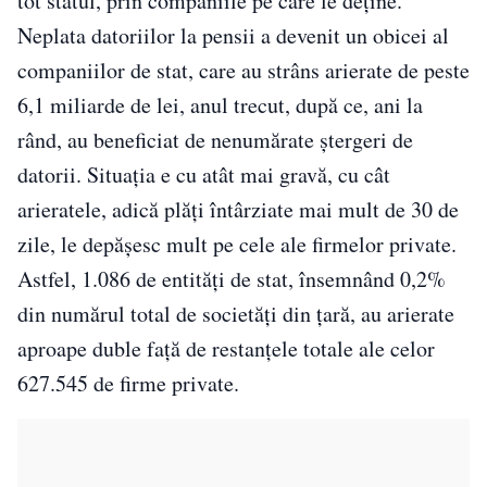
tot statul, prin companiile pe care le deține.
Neplata datoriilor la pensii a devenit un obicei al
companiilor de stat, care au strâns arierate de peste
6,1 miliarde de lei, anul trecut, după ce, ani la
rând, au beneficiat de nenumărate ştergeri de
datorii. Situaţia e cu atât mai gravă, cu cât
arieratele, adică plăţi întârziate mai mult de 30 de
zile, le depăşesc mult pe cele ale firmelor private.
Astfel, 1.086 de entităţi de stat, însemnând 0,2%
din numărul total de societăţi din țară, au arierate
aproape duble faţă de restanţele totale ale celor
627.545 de firme private.