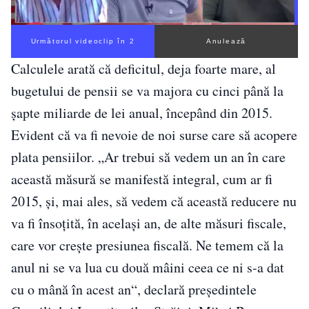
Următorul videoclip în 1
Anulează
Calculele arată că deficitul, deja foarte mare, al
bugetului de pensii se va majora cu cinci până la
șapte miliarde de lei anual, începând din 2015.
Evident că va fi nevoie de noi surse care să acopere
plata pensiilor. „Ar trebui să vedem un an în care
această măsură se manifestă integral, cum ar fi
2015, şi, mai ales, să vedem că această reducere nu
va fi însoţită, în acelaşi an, de alte măsuri fiscale,
care vor creşte presiunea fiscală. Ne temem că la
anul ni se va lua cu două mâini ceea ce ni s-a dat
cu o mână în acest an“, declară preşedintele