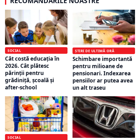
RECOMANDĂRILE NOASTRE
SOCIAL
ȘTIRI DE ULTIMĂ ORĂ
Cât costă educația în
Schimbare importantă
2026. Cât plătesc
pentru milioane de
părinții pentru
pensionari. Indexarea
grădiniță, școală și
pensiilor ar putea avea
after-school
un alt traseu
SOCIAL