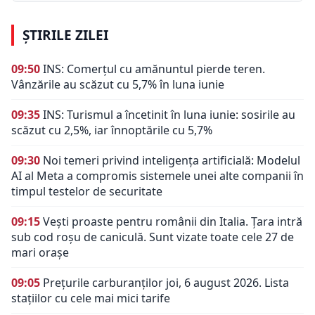
ȘTIRILE ZILEI
09:50
INS: Comerțul cu amănuntul pierde teren.
Vânzările au scăzut cu 5,7% în luna iunie
09:35
INS: Turismul a încetinit în luna iunie: sosirile au
scăzut cu 2,5%, iar înnoptările cu 5,7%
09:30
Noi temeri privind inteligența artificială: Modelul
AI al Meta a compromis sistemele unei alte companii în
timpul testelor de securitate
09:15
Vești proaste pentru românii din Italia. Țara intră
sub cod roșu de caniculă. Sunt vizate toate cele 27 de
mari orașe
09:05
Prețurile carburanților joi, 6 august 2026. Lista
stațiilor cu cele mai mici tarife