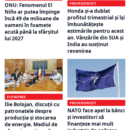
PROFESIONIȘTI
ONU: Fenomenul El
Honda și-a dublat
Niño ar putea împinge
profitul trimestrial și își
încă 49 de milioane de
îmbunătățește
oameni în foamete
estimările pentru acest
acută până la sfârșitul
an. Vânzările din SUA și
lui 2027
India au susținut
revenirea
ECONOMIE
PROFESIONIȘTI
Ilie Bolojan, discuții cu
NATO face apel la bănci
patronatele despre
și investitori să
producția și stocarea
finanțeze mai mult
de energie. Mediul de