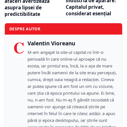
industria de apărare.
afaceri avertizează
Capitalul privat,
asupra lipsei de
considerat esențial
predictibilitate
DESPRE AUTOR
C
Valentin Vioreanu
M-am angajat la site-ul capital.ro într-o
perioadă în care online-ul aproape că nu
exista, iar printul era, încă, la o așa de mare
putere încât oamenii de la site erau percepuți,
cumva, drept oaia neagră a redacției. Cineva
ar putea spune că am fost un om cu viziune,
care știa că epoca printului va apune. Ei bine,
nu, n-am fost. Nu m-aș fi gândit niciodată că
oamenii vor ajunge să citească știrile pe
internet în felul în care le citesc astăzi: a apus
până și epoca desktopului, iar știrile sunt